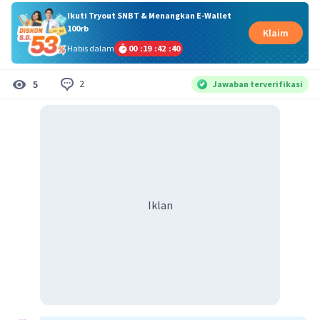
Ikuti Tryout SNBT & Menangkan E-Wallet
100rb
Klaim
Habis dalam
00
:
19
:
42
:
39
2
5
Jawaban terverifikasi
Iklan