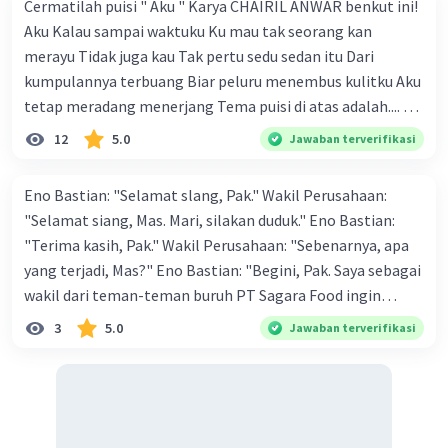
Cermatilah puisi " Aku " Karya CHAIRIL ANWAR benkut ini!
Aku Kalau sampai waktuku Ku mau tak seorang kan
·
4.0
(
4
)
Balas
Beri Rating
merayu Tidak juga kau Tak pertu sedu sedan itu Dari
kumpulannya terbuang Biar peluru menembus kulitku Aku
Zahira S
Level 73
tetap meradang menerjang Tema puisi di atas adalah.... A.
12 Juli 2025 11:42
ketekunan dan kemauan seseorang dalam
Kok lucu ya ceritanya 😁🙂‍↕️👍🏻.
12
5.0
Jawaban terverifikasi
Terimakasih jawabannya.
memperjuangan hak dirinya B. kemauan untuk hidup
tenang tanpa beban C. kegigihan sesorang dalam
Eno Bastian: "Selamat slang, Pak." Wakil Perusahaan:
mendapatkan cinta sejati D. seseorang yang tidak mau
"Selamat siang, Mas. Mari, silakan duduk." Eno Bastian:
diganggu oleh siapapun E. kepasrahan kepada keadaan
Harnum H
Level 44
"Terima kasih, Pak." Wakil Perusahaan: "Sebenarnya, apa
yang sedang terjadi
26 Desember 2024 01:27
yang terjadi, Mas?" Eno Bastian: "Begini, Pak. Saya sebagai
wakil dari teman-teman buruh PT Sagara Food ingin
jawabannya udah ada
menyampaikan beberapa hal kepada Bapak." Wakil
3
5.0
Jawaban terverifikasi
Perusahaan: "Silakan Anda sampaikan." Eno Bastian:
Iklan
·
0.0
(
0
)
Balas
Beri Rating
"Terima kasih, Pak. Saya sebagai wakil dari teman-teman
ingin menanyakan gaji kami sekarang, Pak." Wakil
Perusahaan: "Maksud Anda?" Eno Bastian: "Menurut
ketetapan gubernur, upah minimal Kabupaten Sukamaju