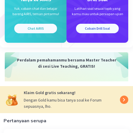
mengenai program pemerintah PKH.
Yuk, cobain chat dan belajar
Latihan soal sesuai topik yang
bareng AiRIS, teman pintarmu!
kamu mau untuk persiapan ujian
2. Pengkarakteran dalam Cerita:
Chat AiRIS
Cobain Drill Soal
Teks 1: Fokus pada Joni dan lingkungan sekolah.
Teks 2: Berpusat pada dialog antara Bu Tuti dan Bu Marni.
Perdalam pemahamanmu bersama Master Teacher
3. Memiliki Pesan moral ataupun kesimpulan yang
di sesi Live Teaching, GRATIS!
Berbeda
Teks 1: Mengajarkan tentang kehati-hatian dalam
memahami jadwal atau kelas.
Klaim Gold gratis sekarang!
Dengan Gold kamu bisa tanya soal ke Forum
Teks 2: Kritik sosial mengenai keadilan dalam penyaluran
sepuasnya, lho.
bantuan pemerintah.
Pertanyaan serupa
SEMOGA MEMBANTU YAA ☺️