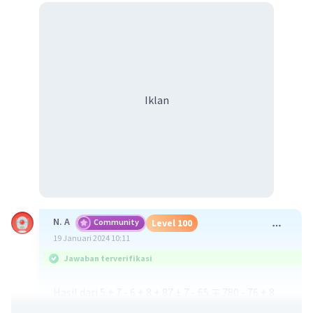
Iklan
N. A
Community
Level 100
19 Januari 2024 10:11
Jawaban terverifikasi
Hasil dari 5 + 7 - 6 + 8 + 87 ± 7 - 65 ∓ 780 - 76 + 8
yaitu
-805
, dan
741
.