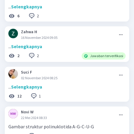
...
Selengkapnya
2
6
Zahwa H
16 November 2024 09:05
...
Selengkapnya
2
2
Jawaban terverifikasi
Suci F
02 November 2024 08:25
...
Selengkapnya
1
12
Novi W
22 Mei 2024 08:33
Gambar struktur polinuklotida A-G-C-U-G