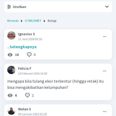
Urutkan
Beranda
UTBK/SNBT
Biologi
Ignasius S
11 Juni 2026 03:16
...
Selengkapnya
0
18
Felicia F
20 Februari 2026 16:50
mengapa bila tulang ekor terbentur (hingga retak) itu
bisa mengakibatkan kelumpuhan?
2
6
Wulan S
09 Januari 2025 01:28