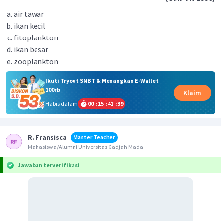
air tawar
ikan kecil
fitoplankton
ikan besar
zooplankton
Ikuti Tryout SNBT & Menangkan E-Wallet
100rb
Klaim
Habis dalam
00
:
15
:
41
:
39
R. Fransisca
Master Teacher
Mahasiswa/Alumni Universitas Gadjah Mada
Jawaban terverifikasi