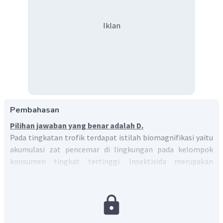
Iklan
Pembahasan
Pilihan jawaban yang benar adalah D.
Pada tingkatan trofik terdapat istilah biomagnifikasi yaitu
akumulasi zat pencemar di lingkungan pada kelompok
konsumen tingkat tertinggi. Insektisida merupakan
senyawa kimia yang sukar terurai, misalnya hidrokarbon
berklorida pada DDT.
Bila terjadi pencemaran insektisida
pada air tawar, maka penimbunan bahan tercemar yaitu
pada ikan besar sebagai konsumen tertinggi.