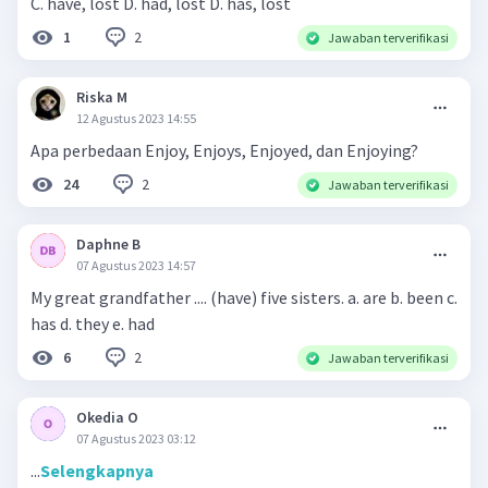
C. have, lost D. had, lost D. has, lost
2
1
Jawaban terverifikasi
Riska M
12 Agustus 2023 14:55
Apa perbedaan Enjoy, Enjoys, Enjoyed, dan Enjoying?
2
24
Jawaban terverifikasi
Daphne B
07 Agustus 2023 14:57
My great grandfather .... (have) five sisters. a. are b. been c.
has d. they e. had
2
6
Jawaban terverifikasi
Okedia O
07 Agustus 2023 03:12
...
Selengkapnya