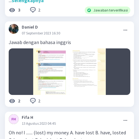
...
Selengkapnya
2
3
Jawaban terverifikasi
Daniel D
07 September 2023 16:30
Jawab dengan bahasa inggris
2
2
Fifa H
13 Agustus 2023 04:45
Oh no! I ....... (lost) my money. A. have lost B. have, losted