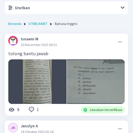
Urutkan
Beranda
UTBK/SNBT
Bahasa Inggris
Isnaeni M
20 November 2023 04:51
tolong bantu jawab
2
5
Jawaban terverifikasi
Jesslyn A
24 Oktober 2023 05:18