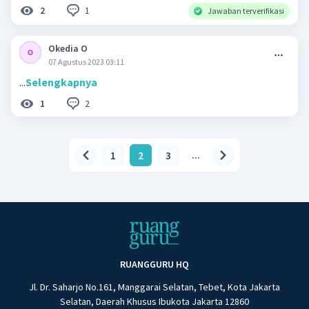
1
2
Jawaban terverifikasi
Okedia O
07 Agustus 2023 03:11
...
Selengkapnya
2
1
1
2
3
...
RUANGGURU HQ
Jl. Dr. Saharjo No.161, Manggarai Selatan, Tebet, Kota Jakarta
Selatan, Daerah Khusus Ibukota Jakarta 12860