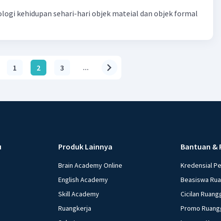
ologi kehidupan sehari-hari objek mateial dan objek formal
1
2
3
...
u
Produk Lainnya
Bantuan & 
Brain Academy Online
Kredensial P
English Academy
Beasiswa Ru
Skill Academy
Cicilan Ruang
Ruangkerja
Promo Ruang