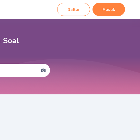
Daftar
Masuk
n Soal