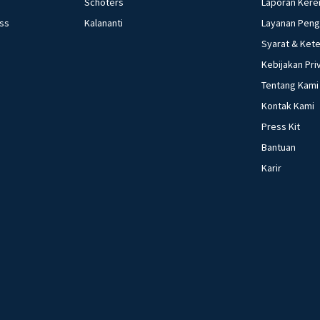
Schoters
Laporan Kere
ess
Kalananti
Layanan Pen
Syarat & Ket
Kebijakan Pri
Tentang Kami
Kontak Kami
Press Kit
Bantuan
Karir