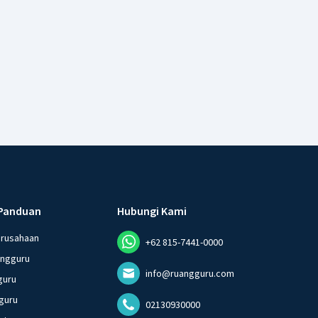
Panduan
Hubungi Kami
erusahaan
+62 815-7441-0000
angguru
info@ruangguru.com
guru
guru
02130930000