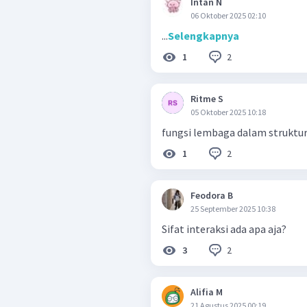
Intan N
06 Oktober 2025 02:10
...
Selengkapnya
2
1
Ritme S
05 Oktober 2025 10:18
fungsi lembaga dalam struktur
2
1
Feodora B
25 September 2025 10:38
Sifat interaksi ada apa aja?
2
3
Alifia M
21 Agustus 2025 00:19