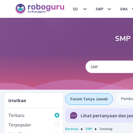
SD
SMP
SMA
SMP S
Pemba
Forum Tanya Jawab
Urutkan
Terbaru
Lihat pertanyaan dan ja
Terpopuler
Beranda
SMP
Sosiologi