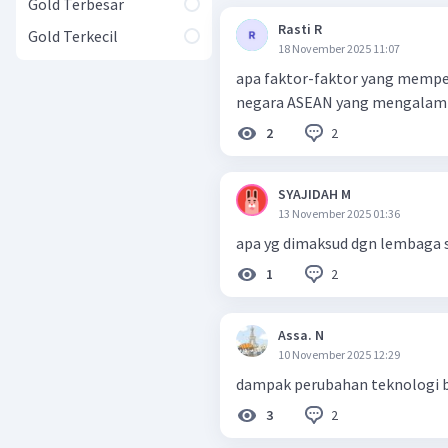
Gold Terbesar
Rasti R
Gold Terkecil
18 November 2025 11:07
apa faktor-faktor yang mempe
negara ASEAN yang mengalami
2
2
SYAJIDAH M
13 November 2025 01:36
apa yg dimaksud dgn lembaga s
2
1
Assa. N
10 November 2025 12:29
dampak perubahan teknologi b
2
3