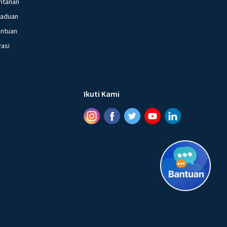
ntanan
gaduan
entuan
vasi
Ikuti Kami