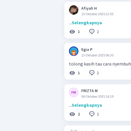
Afiyah H
15 Oktober 2025 22:55
...
Selengkapnya
2
1
Egia P
13 Oktober 2025 06:30
tolong kasih tau cara nyembuh
2
1
FRIZTA M
06 Oktober 2025 16:19
...
Selengkapnya
2
2