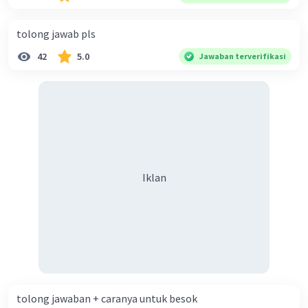
diperlukan harmoni? 5. Indonesia merupakan negara yang
kaya akan keberagaman baik dilihat dari agama, suku, ras,
tolong jawab pls
bahasa, dan budaya. Berdasarkan pernyataan tersebut,
42
5.0
Jawaban terverifikasi
apa yang dapat kalian lakukan untuk menjaga
keberagaman supaya terhindar dari konflik?
Iklan
tolong jawaban + caranya untuk besok