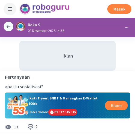
Masuk
Raka S
09 Desember 2025 14:36
Iklan
Pertanyaan
apa itu sosialisasi?
Ikuti Tryout SNBT & Menangkan E-Wallet
100rb
Klaim
Habis dalam
01
:
17
:
45
:
45
2
13