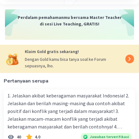
program tersebut disebutkan bahwa 2 anak
cukup
Perdalam pemahamanmu bersama Master Teacher
masyarakat menjadi terpengaruh dan mengikuti
di sesi Live Teaching, GRATIS!
program tersebu, dan perlahan masyrakat
indonesia mengalami penurunan tingkat
kelahiran per keluarga.
Klaim Gold gratis sekarang!
·
0.0
(
0
)
Balas
Beri Rating
Dengan Gold kamu bisa tanya soal ke Forum
sepuasnya, lho.
Raka S
Level 65
28 Desember 2025 09:34
Pertanyaan serupa
Terima kasih
1. Jelaskan akibat keberagaman masyarakat Indonesia! 2.
Jelaskan dan berilah masing-masing dua contoh akibat
positif dari konflik yang terjadi dalam masyarakat! 3.
Jelaskan macam-macam konflik yang terjadi akibat
keberagaman masyarakat dan berilah contohnya! 4.
Mengapa dalam masyarakat yang memiliki keberagaman
40
4.0
Jawaban terverifikasi