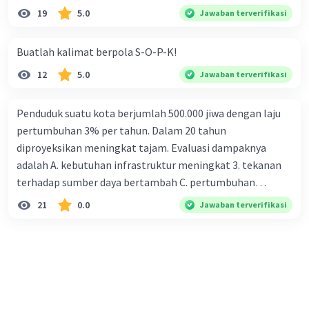
19
5.0
Jawaban terverifikasi
Buatlah kalimat berpola S-O-P-K!
12
5.0
Jawaban terverifikasi
Penduduk suatu kota berjumlah 500.000 jiwa dengan laju
pertumbuhan 3% per tahun. Dalam 20 tahun
diproyeksikan meningkat tajam. Evaluasi dampaknya
adalah A. kebutuhan infrastruktur meningkat 3. tekanan
terhadap sumber daya bertambah C. pertumbuhan
eksponensial berdampak jangka panjang D. tidak
21
0.0
Jawaban terverifikasi
memengaruhi tata ruang E. proyeksi penduduk penting
untuk perencanaan