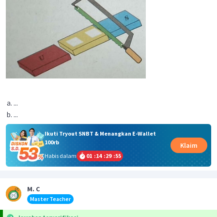
...
...
Ikuti Tryout SNBT & Menangkan E-Wallet
100rb
Klaim
Habis dalam
01
:
14
:
29
:
54
M. C
Master Teacher