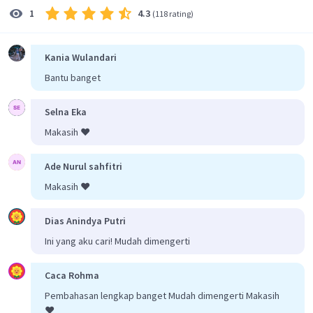
4.3
1
(
118 rating
)
Kania Wulandari
Bantu banget
Selna Eka
Makasih ❤️
Ade Nurul sahfitri
Makasih ❤️
Dias Anindya Putri
Ini yang aku cari! Mudah dimengerti
Caca Rohma
Pembahasan lengkap banget Mudah dimengerti Makasih
❤️