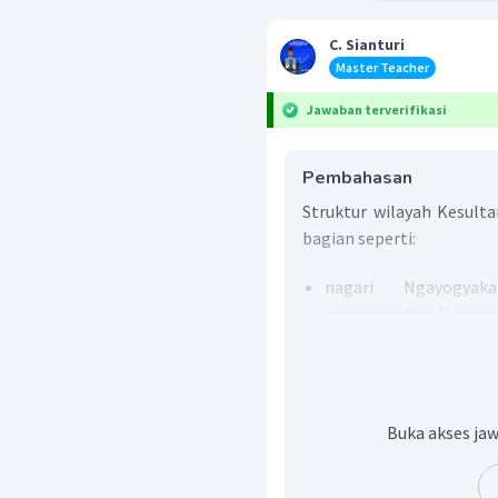
C. Sianturi
Master Teacher
Jawaban terverifikasi
Pembahasan
Struktur wilayah Kesult
bagian seperti:
nagari Ngayogya
pemerintahan Matara
nagara agung yang m
yang lebih luas dan
dengan meliputi daerah
Nubak Anyar, Siti Pane
Buka akses jaw
mancanagara yang m
Mataram, seperti Madi