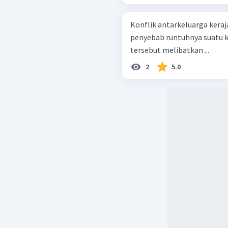
Konflik antarkeluarga kera
penyebab runtuhnya suatu k
tersebut melibatkan ...
2
5.0