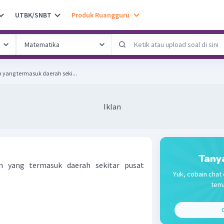
UTBK/SNBT
Produk Ruangguru
yang termasuk daerah seki...
Iklan
Tany
m yang termasuk daerah sekitar pusat
Yuk, cobain chat 
tema
C