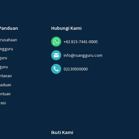
Panduan
Hubungi Kami
erusahaan
+62 815-7441-0000
angguru
info@ruangguru.com
guru
guru
02130930000
ntanan
gaduan
entuan
vasi
Ikuti Kami