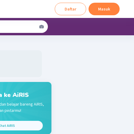
Daftar
Masuk
a ke AiRIS
dan belajar bareng AiRIS,
n pintarmu!
hat AiRIS