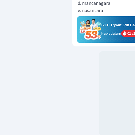
mancanagara
nusantara
Ikuti Tryout SNBT 
Habis dalam
01
:
1