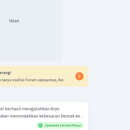
Iklan
arang!
 tanya soal ke Forum sepuasnya, lho.
kir berhasil mengalahkan Aryo
ian memindahkan kebesaran Demak ke ...
Jawaban terverifikasi