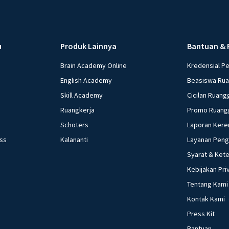
u
Produk Lainnya
Bantuan & 
Brain Academy Online
Kredensial P
English Academy
Beasiswa Ru
Skill Academy
Cicilan Ruang
Ruangkerja
Promo Ruang
Schoters
Laporan Kere
ess
Kalananti
Layanan Pen
Syarat & Ket
Kebijakan Pri
Tentang Kami
Kontak Kami
Press Kit
Bantuan