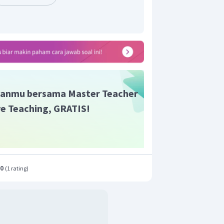
t adalah C.
anmu bersama Master Teacher
ive Teaching, GRATIS!
.0
(
1 rating
)