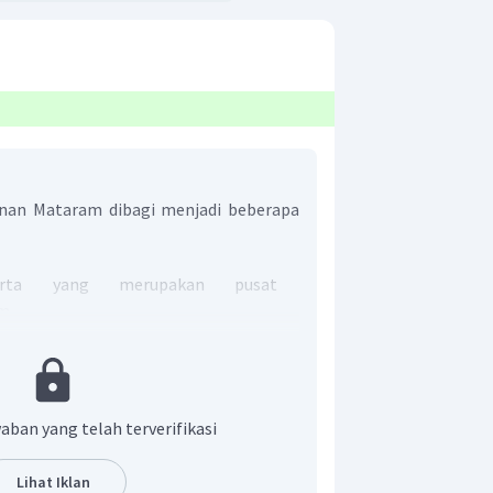
anan Mataram dibagi menjadi beberapa
karta yang merupakan pusat
m,
erupakan wilayah lapis berikutnya
 merupakan daerah sekitar keraton
 Siti Ageng Mlaya, Siti Bumijo, Siti
kar serta Siti Gadhing Mataram, dan
aban yang telah terverifikasi
erupakan daerah-daerah taklukan
un, Kediri, Surabaya, Rembang, dan
Lihat Iklan