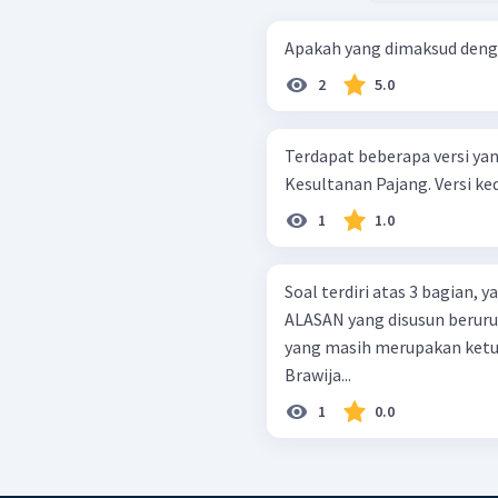
Apakah yang dimaksud deng
2
5.0
Terdapat beberapa versi y
Kesultanan Pajang. Versi 
1
1.0
Soal terdiri atas 3 bagian,
ALASAN yang disusun berurutan. Demak didirikan oleh Ra
yang masih merupakan ketur
Brawija...
1
0.0