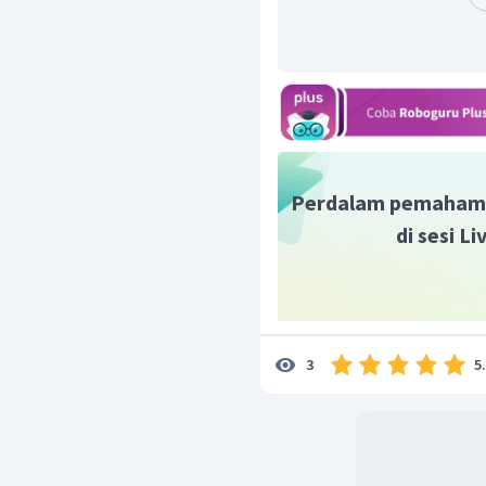
Semarang.
Jadi, jawaban yang tepa
Perdalam pemaham
di sesi L
5
3