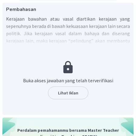
Pembahasan
Kerajaan bawahan atau vasal diartikan kerajaan yang
sepenuhnya berada di bawah kekuasaan kerajaan lain secara
politik. Jika kerajaan vasal dalam bahaya dan diserang
kerajaan lain, maka kerajaan “pelindung” akan membantu
kerajaan vasal tersebut. Contohnya adalah Kesultanan
Banten pernah menjadi kerajaan vasal dari Kerajaan Hindu
Sunda (Pajajaran).
Dengan demikian, kerajaan bawahan atau vasal diartikan
kerajaan yang sepenuhnya berada di bawah kekuasaan
Buka akses jawaban yang telah terverifikasi
kerajaan lain secara politik.
Lihat Iklan
Perdalam pemahamanmu bersama Master Teacher