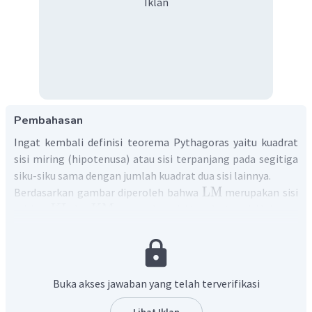
Iklan
Pembahasan
Ingat kembali definisi teorema Pythagoras yaitu kuadrat
sisi miring (hipotenusa) atau sisi terpanjang pada segitiga
siku-siku sama dengan jumlah kuadrat dua sisi lainnya.
LM
Berdasarkan gambar diperoleh bahwa
merupakan sisi
KL
KM
miring,
dan
merupakan sisi tegak atau sisi lainnya.
Diperoleh rumus Phytagorasnya sebagai berikut.
2
2
2
LM
=
KM
+
KL
Dengan demikian, diperoleh rumus Pythagorasnya adalah
2
2
2
LM
=
KM
+
KL
.
Buka akses jawaban yang telah terverifikasi
Lihat Iklan