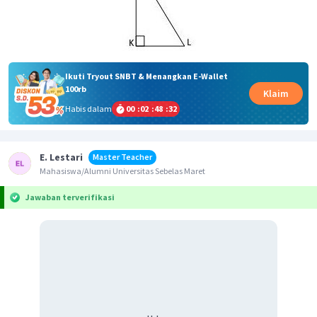
Ikuti Tryout SNBT & Menangkan E-Wallet
100rb
Klaim
Habis dalam
00
:
02
:
48
:
32
E. Lestari
Master Teacher
Mahasiswa/Alumni Universitas Sebelas Maret
Jawaban terverifikasi