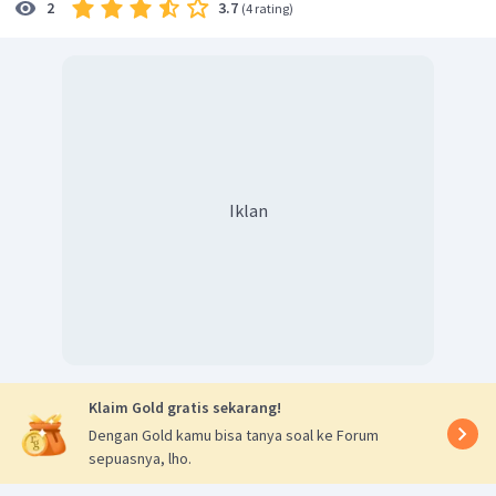
3.7
2
(
4 rating
)
Iklan
Klaim Gold gratis sekarang!
Dengan Gold kamu bisa tanya soal ke Forum
sepuasnya, lho.