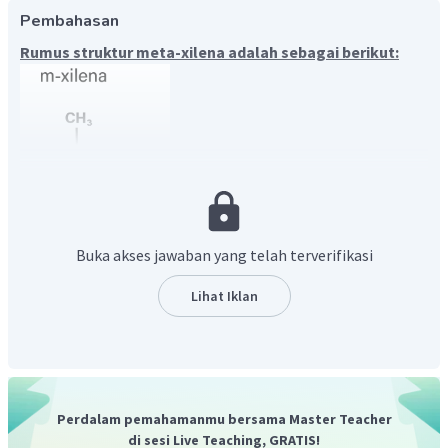
Pembahasan
Rumus struktur meta-xilena adalah sebagai berikut:
Buka akses jawaban yang telah terverifikasi
Xilena atau dimetilbenzena adalah senyawa turunan
benzena dengan dua substituen, yaitu dua gugus metil
Lihat Iklan
(
−
CH
)
. Xilena hadir dalam tiga bentuk isomer. Isomer-
3
isomer tersebut dapat dibedakan dengan sebutan orto-,
meta-, dan para-, yang menentukan di mana atom karbon
(dari cincin benzena) yang berikatan dengan dua gugus
metil terpasang.
Perdalam pemahamanmu bersama Master Teacher
di sesi Live Teaching, GRATIS!