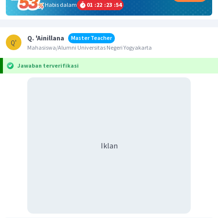
Habis dalam
01
:
22
:
23
:
54
Q. 'Ainillana
Master Teacher
Q'
Mahasiswa/Alumni Universitas Negeri Yogyakarta
Jawaban terverifikasi
Iklan