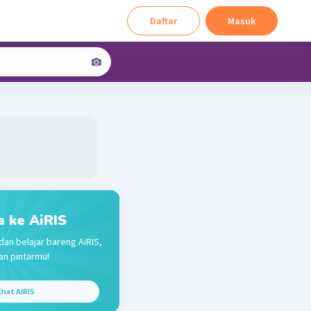
Daftar
Masuk
a ke AiRIS
dan belajar bareng AiRIS,
n pintarmu!
hat AiRIS