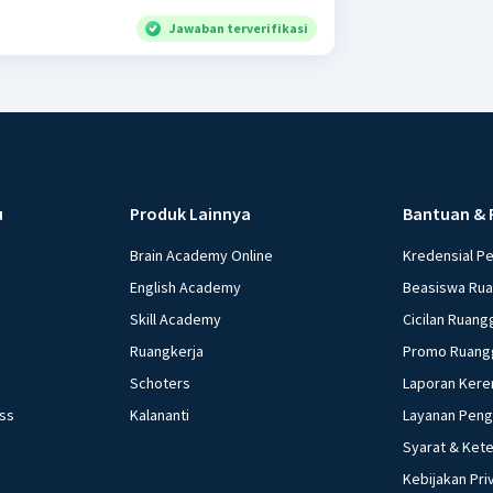
Jawaban terverifikasi
u
Produk Lainnya
Bantuan & 
Brain Academy Online
Kredensial P
English Academy
Beasiswa Ru
Skill Academy
Cicilan Ruang
Ruangkerja
Promo Ruang
Schoters
Laporan Kere
ess
Kalananti
Layanan Pen
Syarat & Ket
Kebijakan Pri