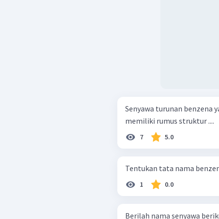
Senyawa turunan benzena y
memiliki rumus struktur ....
7
5.0
Tentukan tata nama benzena
1
0.0
Berilah nama senyawa berik