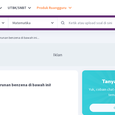
UTBK/SNBT
Produk Ruangguru
unan benzena di bawah ini...
Iklan
Tany
unan benzena di bawah ini!
Yuk, cobain chat 
tema
C