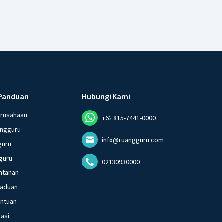
Panduan
Hubungi Kami
erusahaan
+62 815-7441-0000
angguru
info@ruangguru.com
guru
guru
02130930000
ntanan
gaduan
entuan
vasi