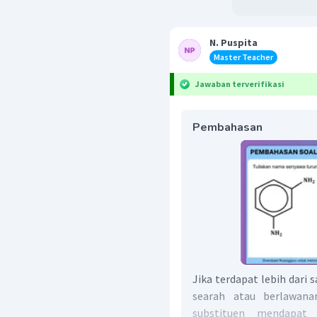
N. Puspita
Master Teacher
Jawaban terverifikasi
Pembahasan
Jika terdapat lebih dari
searah atau berlawana
substituen mendapat