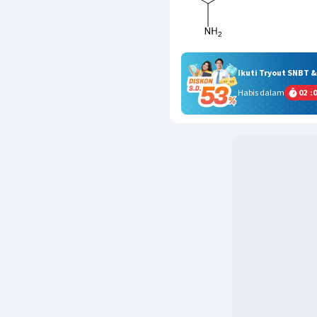
Ikuti Tryout SNBT 
Habis dalam
02
:
0