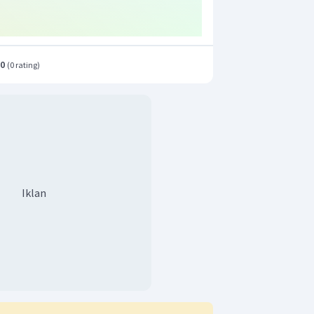
urunan benzena diatas adalah 1,3-
-diaminobenzena.
.0
(
0 rating
)
Iklan