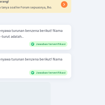
arang!
 tanya soal ke Forum sepuasnya, lho.
yawa turunan benzena berikut! Nama
-turut adalah...
Jawaban terverifikasi
yawa turunan benzena berikut! Nama
Jawaban terverifikasi