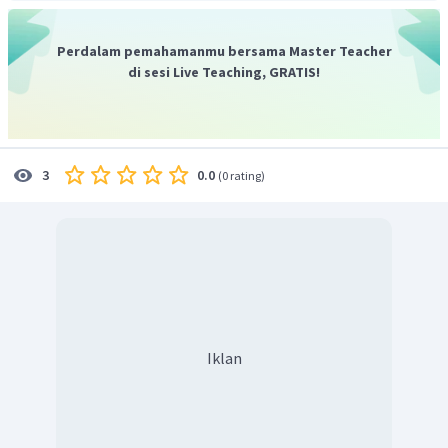
Perdalam pemahamanmu bersama Master Teacher
Berdasarkan kutipan:
di sesi Live Teaching, GRATIS!
"Sayang ... kenapa kamu tidak pernah ikhlas atas kepergian
Nenek. Kasihan Nenek dia punya banyak beban ... "
Tokoh ibu berwatak baik hati, ikhlas, sabar, dan
bijaksana.
0.0
3
(
0 rating
)
"Ya Allah, aku ingin bertemu Nenek. Aku kangen Nenek, aku
sayang Nenek," doa Astrid saat selesai salat.
Tokoh Astrid berwatak baik hati, penyayang, dan keras
kepala.
"Hahh .. sajadah kamu bisa berbicara?" Sajadah itu
tersenyum dan kembali berkata, "Kamu ingin bertemu Nenek
Iklan
kan? Maka pegangan yang erat, nanti jatuh loh."
Tokoh sajadah berwatak baik hati.
"Terima kasih Astrid sayang, ini bunga untukmu. Kamu jangan