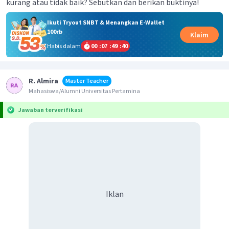
kurang atau tidak baik? Sebutkan dan berikan buktinya!
Ikuti Tryout SNBT & Menangkan E-Wallet
100rb
Klaim
Habis dalam
00
:
07
:
49
:
40
R. Almira
Master Teacher
Mahasiswa/Alumni Universitas Pertamina
Jawaban terverifikasi
Iklan