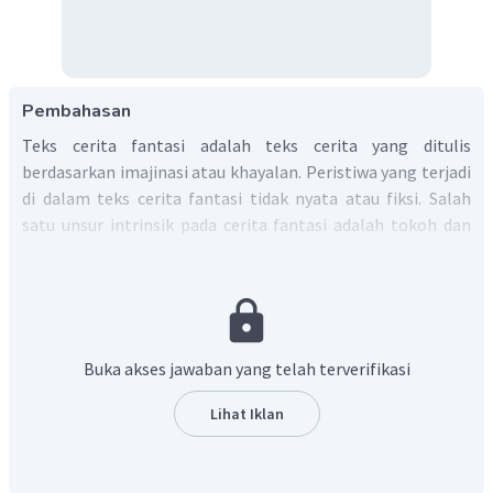
Pembahasan
Teks cerita fantasi adalah teks cerita yang ditulis
berdasarkan imajinasi atau khayalan. Peristiwa yang terjadi
di dalam teks cerita fantasi tidak nyata atau fiksi. Salah
satu unsur intrinsik pada cerita fantasi adalah tokoh dan
penokohan. Tokoh adalah orang yang bermain di dalam
cerita, sedangkan penokohan adalah watak atau karakter
dari setiap tokoh dalam cerita. Cara menentukan karakter
tokoh sebagai berikut:
Buka akses jawaban yang telah terverifikasi
Cara analitik: pengarang menyebutkan secara
langsung watak tokoh dalam cerita.
Lihat Iklan
Cara dramatik: pengarang menyuratkan watak tokoh
melalui dialog, perilaku, penampilan, lingkungan,
fisik, atau jalan pikiran tokoh.