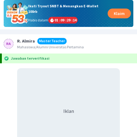
Ikuti Tryout SNBT & Menangkan E-Wallet
100rb
Klaim
Habis dalam
01
:
09
:
29
:
14
R. Almira
Master Teacher
Mahasiswa/Alumni Universitas Pertamina
Jawaban terverifikasi
Iklan