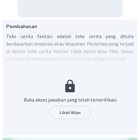
Pembahasan
Teks cerita fantasi adalah teks cerita yang ditulis
berdasarkan imajinasi atau khayalan. Peristiwa yang terjadi
di dalam teks cerita fantasi tidak nyata atau fiksi. Unsur
intrinsik pembangun teks cerita fantasi sebagai berikut:
Tema
: ide cerita.
Tokoh dan Penokohan
: orang yang terlibat di dalam
cerita beserta wataknya masing-masing.
Latar
: tempat, waktu, dan suasana terjadi peristiwa
Buka akses jawaban yang telah terverifikasi
dalam cerita.
Alur
: urutan peristiwa dalam cerita.
Lihat Iklan
Amanat
: pesan yang terkandung dalam cerita.
Berdasarkan kutipan: