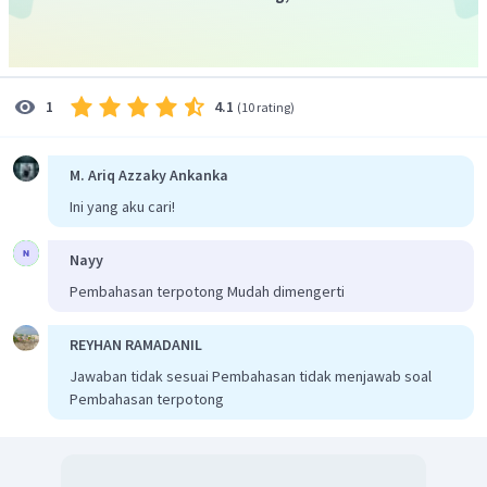
Terhadap sumbu Y:
4.1
1
(
10 rating
)
Resultan
F
M. Ariq Azzaky Ankanka
Ini yang aku cari!
Nayy
Pembahasan terpotong Mudah dimengerti
REYHAN RAMADANIL
Jadi, besar resultan gaya dan tangen arahnya yaitu
Jawaban tidak sesuai Pembahasan tidak menjawab soal
.
Pembahasan terpotong