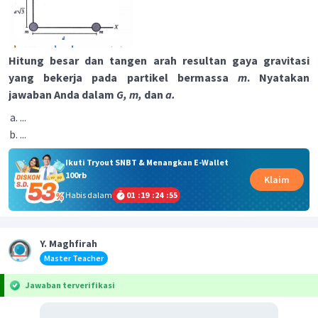
Hitung besar dan tangen arah resultan gaya gravitasi
yang bekerja pada partikel bermassa
m
. Nyatakan
jawaban Anda dalam
G, m,
dan
a.
...
...
Ikuti Tryout SNBT & Menangkan E-Wallet
100rb
Klaim
Habis dalam
01
:
19
:
24
:
55
Y. Maghfirah
Master Teacher
Jawaban terverifikasi