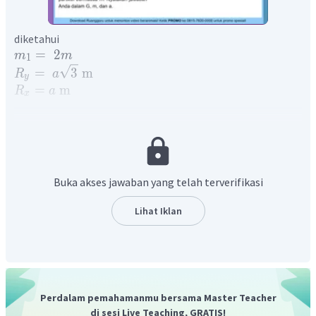
diketahui
=
2
m
m
1
=
3
m
R
a
y
=
m
R
a
x
m
=
m
2
ditanya :
F
d
an
θ
jawab :
Hukum gravitasi universal Newton menyatakan bahwa
benda di alam semesta saling tarik menarik dengan gaya
Buka akses jawaban yang telah terverifikasi
yang berbanding lurus dengan hasil dari massa dan
berbanding terbalik dengan kuadrat dari jarak antara
Lihat Iklan
mereka.
Benda
m
mengalami gaya gravitasi akibat 2 benda di
sekitarnya.
Perdalam pemahamanmu bersama Master Teacher
Terhadap sumbu X:
di sesi Live Teaching, GRATIS!