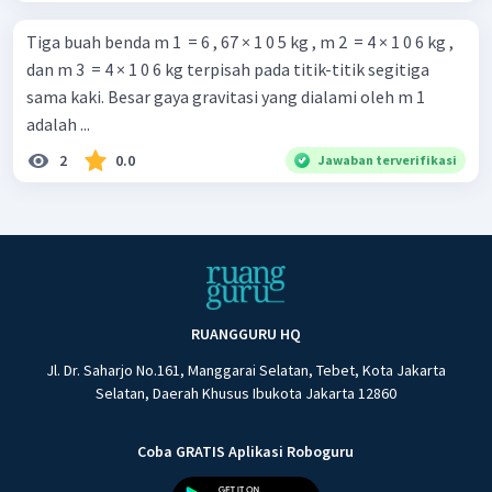
Tiga buah benda m 1 ​ = 6 , 67 × 1 0 5 kg , m 2 ​ = 4 × 1 0 6 kg ,
dan m 3 ​ = 4 × 1 0 6 kg terpisah pada titik-titik segitiga
sama kaki. Besar gaya gravitasi yang dialami oleh m 1 ​
adalah ...
2
0.0
Jawaban terverifikasi
RUANGGURU HQ
Jl. Dr. Saharjo No.161, Manggarai Selatan, Tebet, Kota Jakarta
Selatan, Daerah Khusus Ibukota Jakarta 12860
Coba GRATIS Aplikasi Roboguru