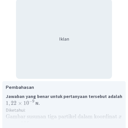
Iklan
Pembahasan
Jawaban yang benar untuk pertanyaan tersebut adalah
−
9
1
,
22
×
1
0
N
.
Diketahui:
Gambar
susunan
tiga
partikel
dalam
koordinat
−
x
=
4
m
M
1