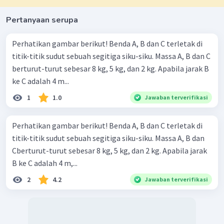
32
×
3
M
M
=
×
F
G
32
Pertanyaan serupa
2
(
3
)
2
G
M
=
N
.
F
32
Perhatikan gambar berikut! Benda A, B dan C terletak di
3
Maka, resultan gayanya adalah:
titik-titik sudut sebuah segitiga siku-siku. Massa A, B dan C
berturut-turut sebesar 8 kg, 5 kg, dan 2 kg. Apabila jarak B
2
2
=
+
+
2
cos
F
F
F
F
F
θ
3
31
32
31
32
ke C adalah 4 m...
2
2
2
2
2
12
12
(
)
(
)
(
)
G
M
G
M
G
M
=
+
+
2
F
1
1.0
Jawaban terverifikasi
3
25
3
25
2
4
2
4
2
4
144
72
G
M
G
M
G
M
=
+
+
F
3
Perhatikan gambar berikut! Benda A, B dan C terletak di
625
9
375
2
=
0
,
73
titik-titik sudut sebuah segitiga siku-siku. Massa A, B dan
F
G
M
3
−
11
2
=
0
,
73
×
6
,
67
×
1
0
×
5
F
Cberturut-turut sebesar 8 kg, 5 kg, dan 2 kg. Apabila jarak
3
−
9
=
1
,
22
×
1
0
+
4
N
.
F
m
u
B ke C adalah 4 m,...
3
Dengan demikian, resultan gaya gravitasi pada
2
4.2
Jawaban terverifikasi
−
9
1
,
22
×
1
0
N
partikel bermassa 3
M
adalah
.