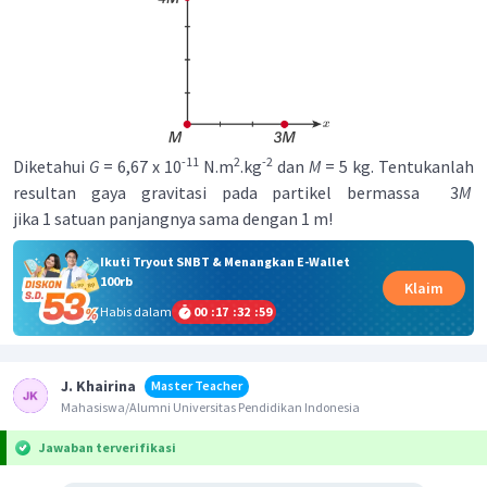
-11
2
-2
Diketahui
G
= 6,67 x 10
N.m
.kg
dan
M
= 5 kg. Tentukanlah
resultan gaya gravitasi pada partikel bermassa 3
M
jika 1 satuan panjangnya sama dengan 1 m!
Ikuti Tryout SNBT & Menangkan E-Wallet
100rb
Klaim
Habis dalam
00
:
17
:
32
:
59
J. Khairina
Master Teacher
Mahasiswa/Alumni Universitas Pendidikan Indonesia
Jawaban terverifikasi