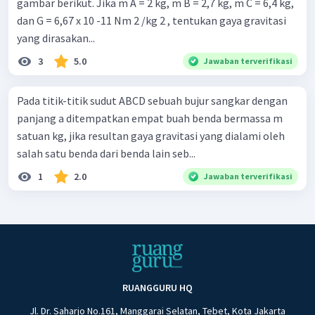
gambar berikut. Jika m A = 2 kg, m B = 2,7 kg, m C = 6,4 kg,
dan G = 6,67 x 10 -11 Nm 2 /kg 2 , tentukan gaya gravitasi
yang dirasakan...
3
5.0
Jawaban terverifikasi
Pada titik-titik sudut ABCD sebuah bujur sangkar dengan
panjang a ditempatkan empat buah benda bermassa m
satuan kg, jika resultan gaya gravitasi yang dialami oleh
salah satu benda dari benda lain seb...
1
2.0
Jawaban terverifikasi
RUANGGURU HQ
Jl. Dr. Saharjo No.161, Manggarai Selatan, Tebet, Kota Jakarta