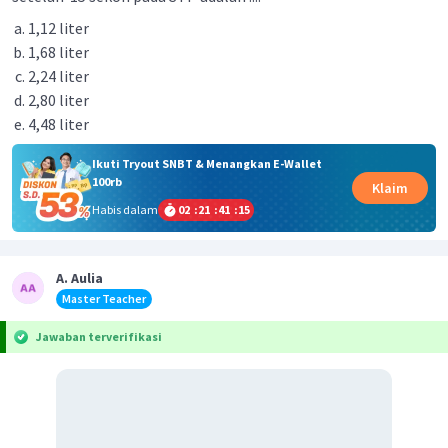
1,12 liter
1,68 liter
2,24 liter
2,80 liter
4,48 liter
Ikuti Tryout SNBT & Menangkan E-Wallet
100rb
Klaim
Habis dalam
02
:
21
:
41
:
14
A. Aulia
Master Teacher
Jawaban terverifikasi