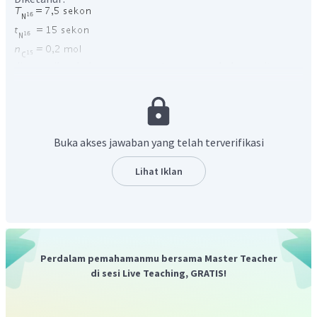
diasumsikan bahwa semua proton menumbuk gas nitrogen
sehingga
Buka akses jawaban yang telah terverifikasi
Selanjutnya, kita hitung jumlah mol gas nitrogen setelah
peluruhan.
Lihat Iklan
Perdalam pemahamanmu bersama Master Teacher
di sesi Live Teaching, GRATIS!
pada keadan standar (STP), kita dapat menghitung volume