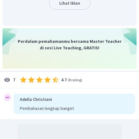
Lihat Iklan
Perdalam pemahamanmu bersama Master Teacher
di sesi Live Teaching, GRATIS!
Jadi, jawaban yang tepat adalah A.
4.7
7
(
8 rating
)
Adella Christiani
Pembahasan lengkap banget