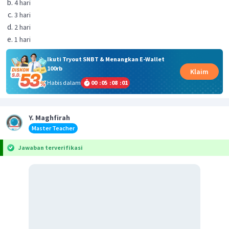
4 hari
3 hari
2 hari
1 hari
Ikuti Tryout SNBT & Menangkan E-Wallet
100rb
Klaim
Habis dalam
00
:
05
:
08
:
00
Y. Maghfirah
Master Teacher
Jawaban terverifikasi