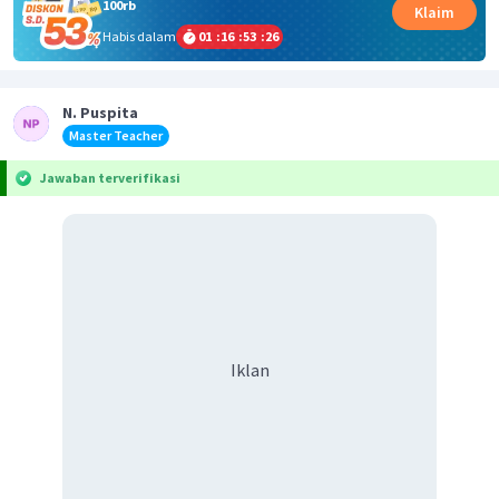
100rb
Klaim
Habis dalam
01
:
16
:
53
:
25
N. Puspita
Master Teacher
Jawaban terverifikasi
Iklan