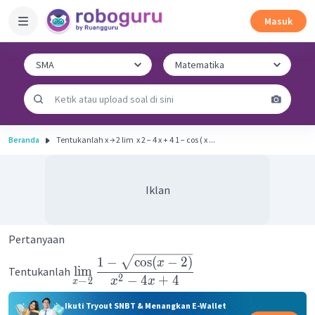
Masuk
Beranda
Tentukanlah x → 2 lim ​ x 2 − 4 x + 4 1 − cos ( x ...
Iklan
Pertanyaan
1
−
cos
(
−
2
)
x
lim
Tentukanlah
2
−
4
+
4
x
x
→
2
x
Ikuti Tryout SNBT & Menangkan E-Wallet