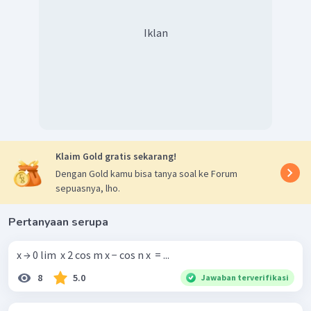
Iklan
Klaim Gold gratis sekarang!
Dengan Gold kamu bisa tanya soal ke Forum
sepuasnya, lho.
Pertanyaan serupa
x → 0 lim ​ x 2 cos m x − cos n x ​ = ...
8
5.0
Jawaban terverifikasi