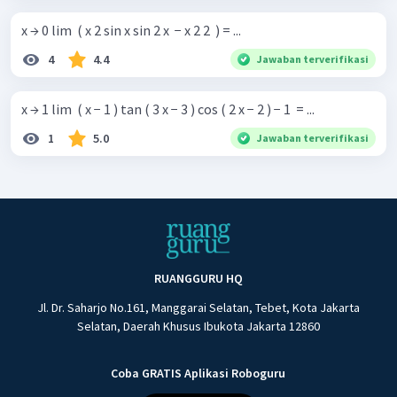
x → 0 lim ​ ( x 2 sin x sin 2 x ​ − x 2 2 ​ ) = ...
4
4.4
Jawaban terverifikasi
x → 1 lim ​ ( x − 1 ) tan ( 3 x − 3 ) cos ( 2 x − 2 ) − 1 ​ = ...
1
5.0
Jawaban terverifikasi
RUANGGURU HQ
Jl. Dr. Saharjo No.161, Manggarai Selatan, Tebet, Kota Jakarta
Selatan, Daerah Khusus Ibukota Jakarta 12860
Coba GRATIS Aplikasi Roboguru