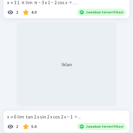
x → 3 1 ​ π lim ​ π − 3 x 1 − 2 cos x ​ = …
2
4.0
Jawaban terverifikasi
Iklan
Jadi,
.
x → 0 lim ​ tan 2 x sin 2 x cos 2 x − 1 ​ = ...
2
5.0
Jawaban terverifikasi