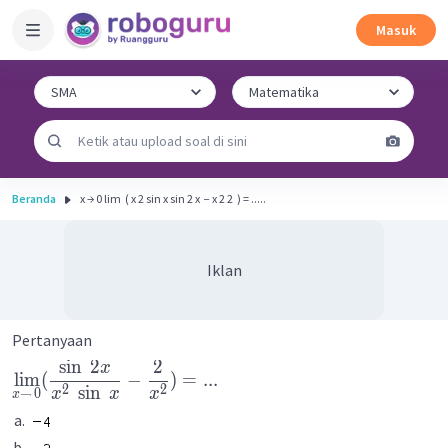
Masuk
Beranda
x → 0 lim ​ ( x 2 sin x sin 2 x ​ − x 2 2 ​ ) = .....
Iklan
Pertanyaan
sin
2
2
x
lim
(
−
)
=
...
2
2
sin
x
x
x
→
0
x