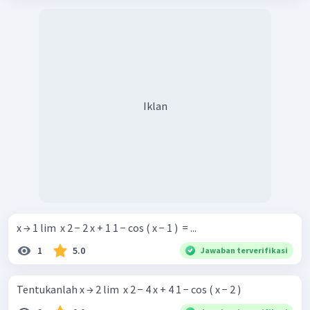
Iklan
x → 1 lim ​ x 2 − 2 x + 1 1 − cos ( x − 1 ) ​ = ...
1
5.0
Jawaban terverifikasi
Tentukanlah x → 2 lim ​ x 2 − 4 x + 4 1 − cos ( x − 2 ) ​ ​