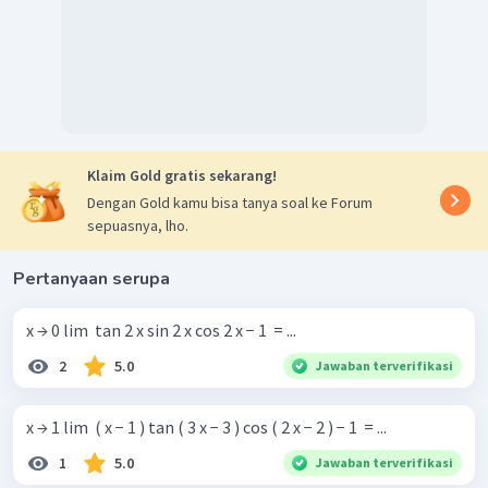
Dengan demikian,
.
Jadi, jawaban yang benar adalah C.
Klaim Gold gratis sekarang!
Dengan Gold kamu bisa tanya soal ke Forum
sepuasnya, lho.
Pertanyaan serupa
x → 0 lim ​ tan 2 x sin 2 x cos 2 x − 1 ​ = ...
2
5.0
Jawaban terverifikasi
x → 1 lim ​ ( x − 1 ) tan ( 3 x − 3 ) cos ( 2 x − 2 ) − 1 ​ = ...
1
5.0
Jawaban terverifikasi