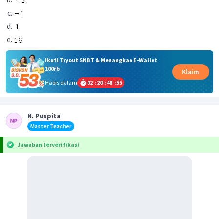
Ikuti Tryout SNBT & Menangkan E-Wallet
100rb
Klaim
Habis dalam
02
:
20
:
48
:
55
N. Puspita
Master Teacher
Jawaban terverifikasi