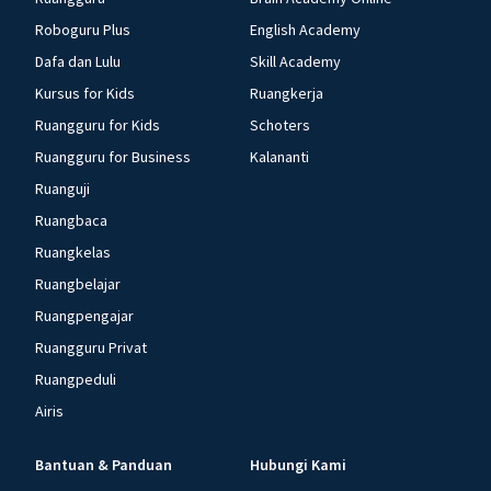
Roboguru Plus
English Academy
Dafa dan Lulu
Skill Academy
Kursus for Kids
Ruangkerja
Ruangguru for Kids
Schoters
Ruangguru for Business
Kalananti
Ruanguji
Ruangbaca
Ruangkelas
Ruangbelajar
Ruangpengajar
Ruangguru Privat
Ruangpeduli
Airis
Bantuan & Panduan
Hubungi Kami