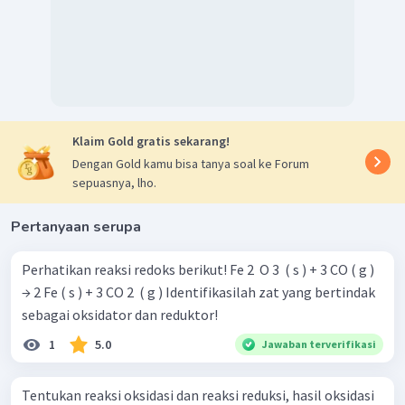
Klaim Gold gratis sekarang!
Dengan Gold kamu bisa tanya soal ke Forum
sepuasnya, lho.
Pertanyaan serupa
Perhatikan reaksi redoks berikut! Fe 2 ​ O 3 ​ ( s ) + 3 CO ( g )
→ 2 Fe ( s ) + 3 CO 2 ​ ( g ) Identifikasilah zat yang bertindak
sebagai oksidator dan reduktor!
1
5.0
Jawaban terverifikasi
Tentukan reaksi oksidasi dan reaksi reduksi, hasil oksidasi