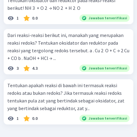
Tentukan oksidator dan reduktor pada reaksi-reaksi
berikut! NH 3 ​ + O 2 ​ → NO 2 ​ + H 2 ​ O
1
0.0
Jawaban terverifikasi
Dari reaksi-reaksi berikut ini, manakah yang merupakan
reaksi redoks? Tentukan oksidator dan reduktor pada
reaksi yang tergolong redoks tersebut. a . Cu 2 ​ O + C → 2 Cu
+ CO b . NaOH + HCl → ...
3
4.3
Jawaban terverifikasi
Tentukan apakah reaksi di bawah ini termasuk reaksi
redoks atau bukan redoks? Jika termasuk reaksi redoks
tentukan pula zat yang bertindak sebagai oksidator, zat
yang bertindak sebagai reduktor, zat y...
1
0.0
Jawaban terverifikasi