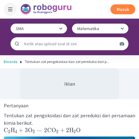
Masuk
Beranda
Tentukan zat pengoksidasi dan zat pereduksi dari p...
Iklan
Pertanyaan
Tentukan zat pengoksidasi dan zat pereduksi dari persamaan
kimia berikut.
C
H
+
3
O
→
2
CO
+
2
H
O
2
4
2
2
2