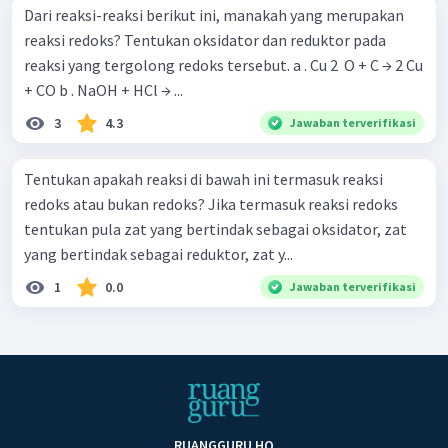
Dari reaksi-reaksi berikut ini, manakah yang merupakan
reaksi redoks? Tentukan oksidator dan reduktor pada
reaksi yang tergolong redoks tersebut. a . Cu 2 ​ O + C → 2 Cu
+ CO b . NaOH + HCl → ...
3
4.3
Jawaban terverifikasi
Tentukan apakah reaksi di bawah ini termasuk reaksi
redoks atau bukan redoks? Jika termasuk reaksi redoks
tentukan pula zat yang bertindak sebagai oksidator, zat
yang bertindak sebagai reduktor, zat y...
1
0.0
Jawaban terverifikasi
RUANGGURU HQ