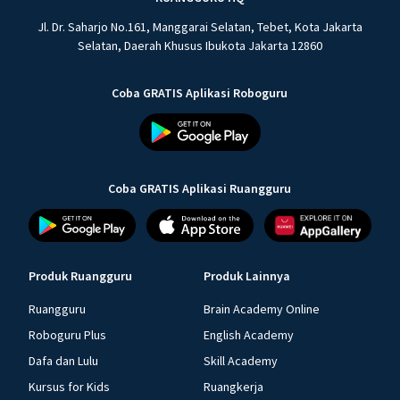
Jl. Dr. Saharjo No.161, Manggarai Selatan, Tebet, Kota Jakarta
Selatan, Daerah Khusus Ibukota Jakarta 12860
Coba GRATIS Aplikasi Roboguru
Coba GRATIS Aplikasi Ruangguru
Produk Ruangguru
Produk Lainnya
Ruangguru
Brain Academy Online
Roboguru Plus
English Academy
Dafa dan Lulu
Skill Academy
Kursus for Kids
Ruangkerja