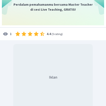
Perdalam pemahamanmu bersama Master Teacher
di sesi Live Teaching, GRATIS!
C
H
Pada reaksi di atas
bertindak sebagai pereduksi yang
2
4
O
C
H
mereduksi senyawa
, sedangkan senyawa
sendiri
2
2
4
O
mengalami reaksi oksidasi. Senyawa
bertindak sebagai
2
4.4
1
(
5 rating
)
C
H
pengoksidasi yang mengoksidasi senyawa
,
2
4
O
sedangkan senyawa
sendiri mengalami reaksi reduksi.
2
Iklan