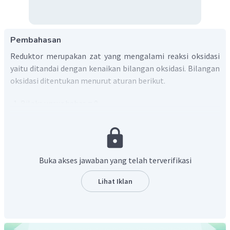
Pembahasan
Reduktor merupakan zat yang mengalami reaksi oksidasi
yaitu ditandai dengan kenaikan bilangan oksidasi. Bilangan
oksidasi ditentukan menurut aturan berikut.
Biloks unsur bebas = 0
Dalam senyawa: biloks golongan IA = +1, IIA = +2, IIIA
= +3, H = +1 (kecuali pada hidrida logam, biloks H =
-1), F = -1, O = -2 (kecuali pada peroksida, biloks O = -1
dan superoksida, biloks O = −1/2)
Buka akses jawaban yang telah terverifikasi
Jumlah biloks ion = muatannya
Jumlah biloks pada senyawa netral = 0
Lihat Iklan
H
Zat yang bertindak sebagai reduktor adalah
karena
2
biloks Hidrogen naik dari 0 menjadi +1.