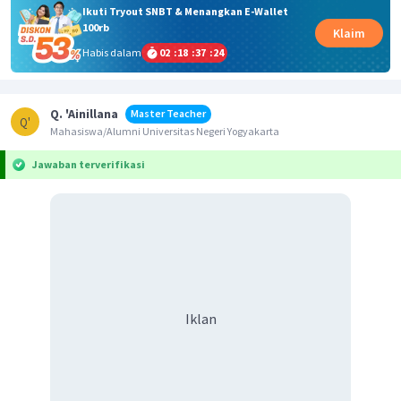
Ikuti Tryout SNBT & Menangkan E-Wallet
100rb
Klaim
Habis dalam
02
:
18
:
37
:
24
Q. 'Ainillana
Master Teacher
Q'
Mahasiswa/Alumni Universitas Negeri Yogyakarta
Jawaban terverifikasi
Iklan