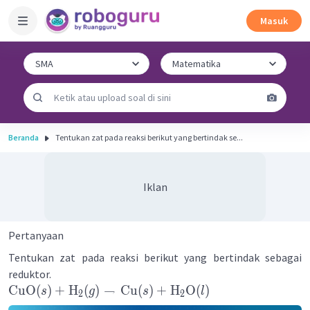
Masuk
Beranda
Tentukan zat pada reaksi berikut yang bertindak se...
Iklan
Pertanyaan
Tentukan zat pada reaksi berikut yang bertindak sebagai
reduktor.
CuO
(
)
+
H
(
)
→
Cu
(
)
+
H
O
(
)
s
g
s
l
2
2