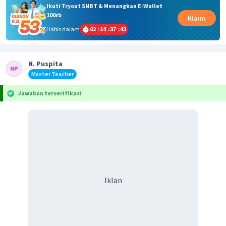
Ikuti Tryout SNBT & Menangkan E-Wallet
100rb
Klaim
Habis dalam
02
:
14
:
37
:
43
N. Puspita
Master Teacher
Jawaban terverifikasi
Iklan