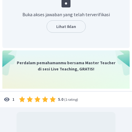
Buka akses jawaban yang telah terverifikasi
Lihat Iklan
b. larutan gliserin
Perdalam pemahamanmu bersama Master Teacher
di sesi Live Teaching, GRATIS!
Jadi, tekanan osmotik untuk larutan gula 0,025 M
5.0
1
(
1 rating
)
adalah 0,61 atm dan tekanan osmotik untuk larutan
gliserin 0,03 M sebesar 0,73 atm
.