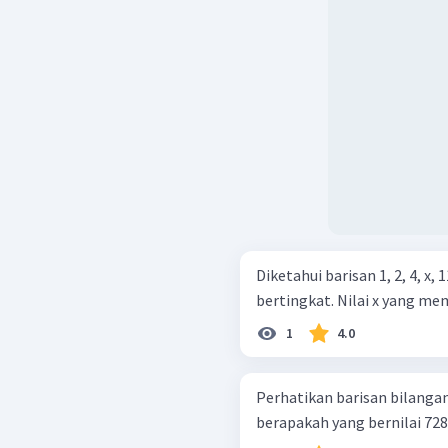
Diketahui barisan 1, 2, 4, x
bertingkat. Nilai x yang mem
1
4.0
Perhatikan barisan bilangan berikut. 0 , 3 , 8 , 15 
berapakah yang bernilai 728