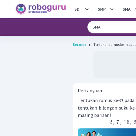
SD
SMP
SMA
Beranda
Tentukan rumus ke- n pada 
Pertanyaan
Tentukan rumus ke-
pada 
n
tentukan bilangan suku ke
masing barisan!
2
,
7
,
16
,