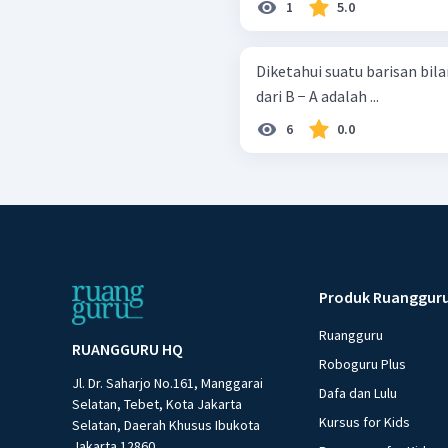
1
5.0
Diketahui suatu barisan bilangan
dari B − A adalah ...
6
0.0
Produk Ruanggur
Ruangguru
RUANGGURU HQ
Roboguru Plus
Jl. Dr. Saharjo No.161, Manggarai
Dafa dan Lulu
Selatan, Tebet, Kota Jakarta
Kursus for Kids
Selatan, Daerah Khusus Ibukota
Jakarta 12860