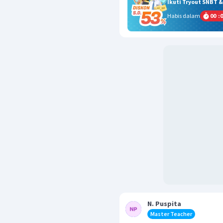
Ikuti Tryout SNBT 
Habis dalam
00
:
0
N. Puspita
Master Teacher