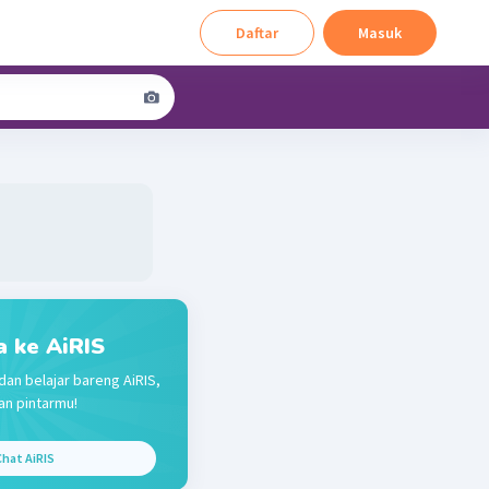
Daftar
Masuk
a ke AiRIS
dan belajar bareng AiRIS,
n pintarmu!
hat AiRIS