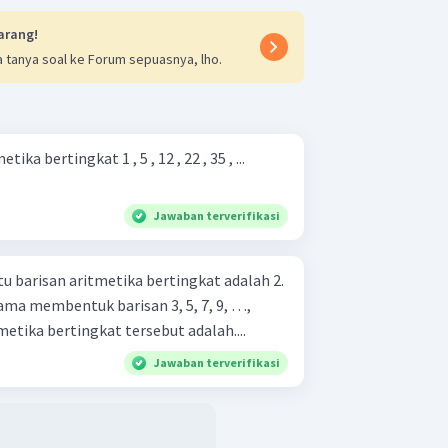
arang!
 tanya soal ke Forum sepuasnya, lho.
ika bertingkat 1 , 5 , 12 , 22 , 35 , ...
Jawaban terverifikasi
u barisan aritmetika bertingkat adalah 2.
ama membentuk barisan 3, 5, 7, 9, …,
etika bertingkat tersebut adalah....
Jawaban terverifikasi