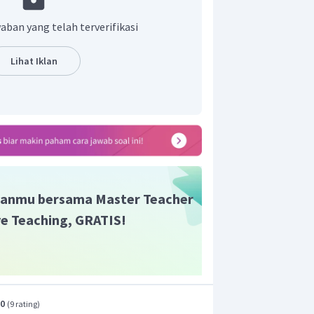
,
,
aban yang telah terverifikasi
Lihat Iklan
anmu bersama Master Teacher
ive Teaching, GRATIS!
a barisan bilangan tersebut adalah
.0
(
9 rating
)