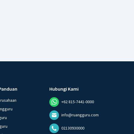
Panduan
Hubungi Kami
erusahaan
+62 815-7441-0000
angguru
info@ruangguru.com
guru
guru
02130930000