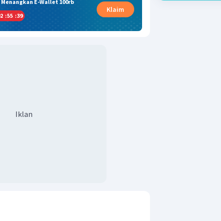
& Menangkan E-Wallet 100rb
Klaim
2
:
55
:
38
Iklan