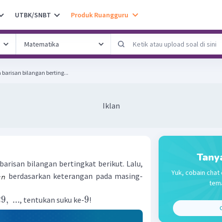
UTBK/SNBT
Produk Ruangguru
barisan bilangan berting...
Iklan
Tany
barisan bilangan bertingkat berikut. Lalu,
Yuk, cobain chat 
-
berdasarkan keterangan pada masing-
tema
29
,
...
9
, tentukan suku ke-
!
C