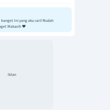
anget Ini yang aku cari! Mudah
nget Makasih ❤️
risan bilangan tersebut adalah
Iklan