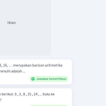
Iklan
, 11, 16, … merupakan barisan aritmetika
enuhi adalah ....
Jawaban terverifikasi
, 24 , ... Suku ke
?