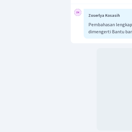
Suku ke-
:
Zoserlya Kosasih
Pembahasan lengkap b
dimengerti Bantu ba
Maka, suku ke-
pada ba