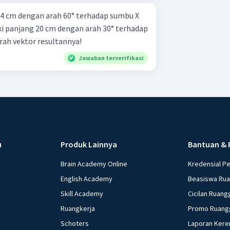
14 cm dengan arah 60° terhadap sumbu X
i panjang 20 cm dengan arah 30° terhadap
rah vektor resultannya!
Jawaban terverifikasi
u
Produk Lainnya
Bantuan & 
Brain Academy Online
Kredensial P
English Academy
Beasiswa Ru
Skill Academy
Cicilan Ruang
Ruangkerja
Promo Ruang
Schoters
Laporan Kere