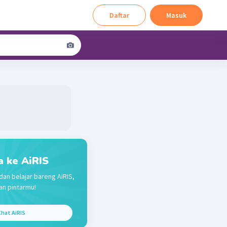
Daftar
Masuk
a ke AiRIS
dan belajar bareng AiRIS,
n pintarmu!
hat AiRIS