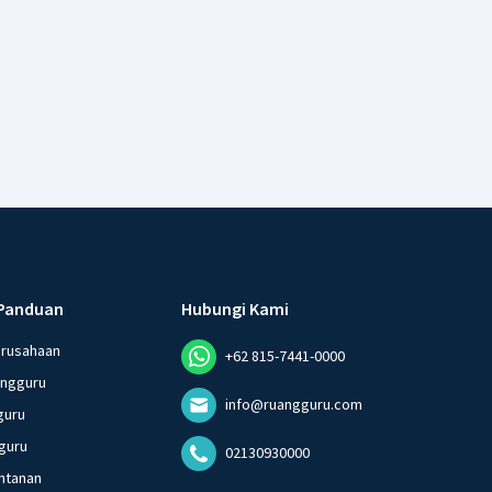
Panduan
Hubungi Kami
erusahaan
+62 815-7441-0000
angguru
info@ruangguru.com
guru
guru
02130930000
ntanan