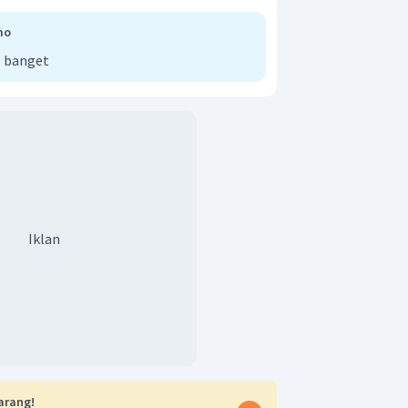
mo
 banget
or tersebut yaitu
dahan vektor tersebut adalah 10 km
Iklan
arang!