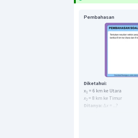
Pembahasan
Diketahui:
x
= 6 km ke Utara
1
x
= 8 km ke Timur
2
Ditanya:
∆
x
= ...?
Jawaban:
Kita gambarkan pergeraka