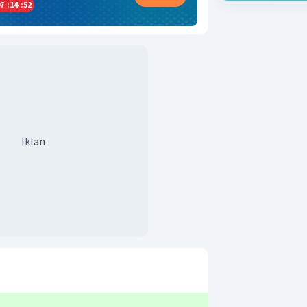
7
:
14
:
51
Iklan