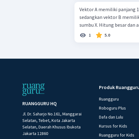
Vektor A memiliki panjang 
sedangkan vektor B memilik
sumbu X. Hitung besar dan a
1
5.0
Produk Ruanggur
Ruangguru
RUANGGURU HQ
Roboguru Plus
Jl. Dr. Saharjo No.161, Manggarai
Dafa dan Lulu
Selatan, Tebet, Kota Jakarta
Kursus for Kids
Selatan, Daerah Khusus Ibukota
Jakarta 12860
Ruangguru for Kids