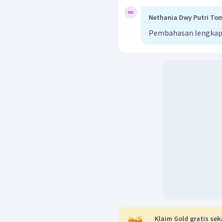
Nethania Dwy Putri To
Pembahasan lengkap
Arah resultan vektor vekt
Jadi, resultan perpin
dengan arahnya 36°.
Klaim Gold gratis sek