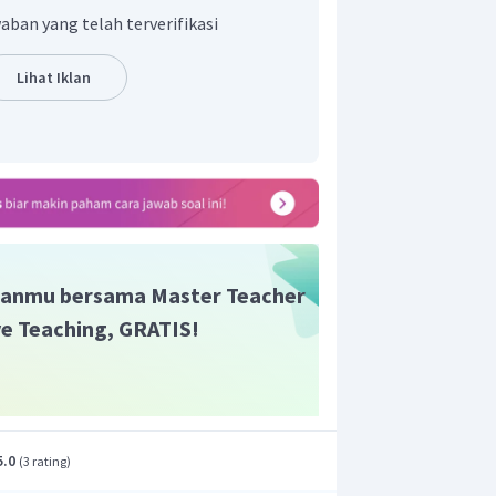
aban yang telah terverifikasi
Lihat Iklan
n merupakan sebuah garis lurus dari
ir, maka resultan vektor perpindahannya
kut.
anmu bersama Master Teacher
ive Teaching, GRATIS!
 tersebut saling tegak lurus sehingga
erpindahan dapat dihitung menggunakan
5.0
(
3 rating
)
as.