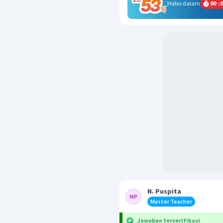
Habis dalam
00
:
0
N. Puspita
Master Teacher
Jawaban terverifikasi