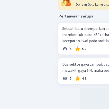
Dengan Gold kamu bisa
Pertanyaan serupa
Sebuah batu dilemparkan d
membentuk sudut 45° terhad
kecepatan awal pada arah ho
4
5.0
Dua vektor gaya tampak pada gambar 
mewakili gaya 1 N, maka besa
5
4.8