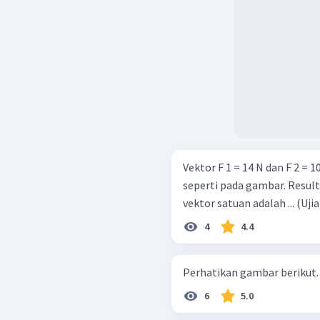
Vektor F 1 = 14 N dan F 2 = 
seperti pada gambar. Resultan ∣ R ∣ = F 1 ​ + F 2 ​ dinyatakan dengan
vektor satua
4
4.4
6
5.0