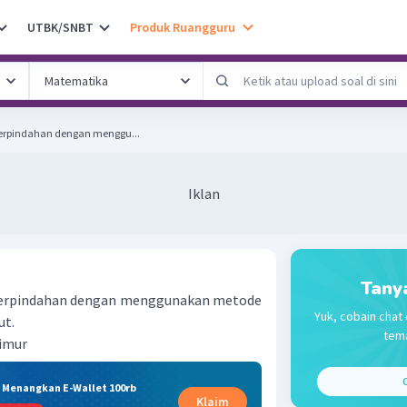
UTBK/SNBT
Produk Ruangguru
perpindahan dengan menggu...
Iklan
Tany
 perpindahan dengan menggunakan metode
Yuk, cobain chat 
ut.
tema
Timur
C
& Menangkan E-Wallet 100rb
Klaim