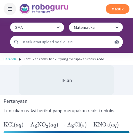
Masuk
Beranda
Tentukan reaksi berikut yang merupakan reaksi redo...
Iklan
Pertanyaan
Tentukan reaksi berikut yang merupakan reaksi redoks.
KCl
(
)
+
AgNO
(
)
→
AgCl
(
)
+
KNO
(
)
a
q
a
q
s
a
q
3
3