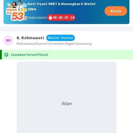
Ikuti Tryout SNBT & Menangkan E-Wallet
100rb
Klaim
Habis dalam
00
:
03
:
07
:
14
B. Rohmawati
Master Teacher
Mahasiswa/Alumni Universitas Negeri Semarang
Jawaban terverifikasi
Iklan