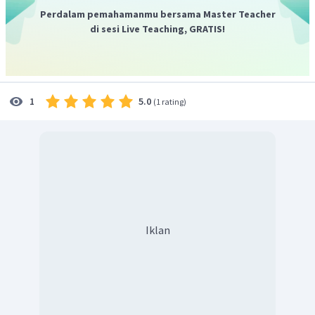
jika berikatan pada unsur logam yang disebut sebagai
Perdalam pemahamanmu bersama Master Teacher
senyawa hidrida.
di sesi Live Teaching, GRATIS!
Bilangan oksidasi atom O umumnya -2.
Berdasarkan keterangan tersebut, maka dapat diketahui
bahwa bilangan oksidasi dari:
5.0
1
(
1 rating
)
K
KCl
Cl
pada
memiliki bilangan oksidasi +1 dan
memiliki bilangan oksidasi -1.
Ag
AgNO
pada
memiliki bilangan oksidasi +1
3
−
NO
karena anion
memiliki bilangan oksidasi -1.
3
Ag
AgCl
pada
memiliki bilangan oksidasi +1 dan an
Cl
memiliki bilangan oksidasi -1.
K
KNO
pada
memiliki bilangan oksidasi +1.
3
Iklan
Bilangan oksidasi unsur-unsur pada reaksi adalah: