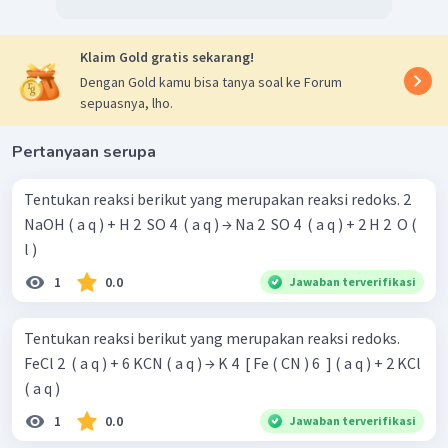
Semua unsur pada reaksi tidak mengalami kenaikan
ataupun penurunan bilangan oksidasi, sehingga reaksi
Klaim Gold gratis sekarang!
tersebut bukan reaksi redoks.
Dengan Gold kamu bisa tanya soal ke Forum
sepuasnya, lho.
Pertanyaan serupa
Tentukan reaksi berikut yang merupakan reaksi redoks. 2
NaOH ( a q ) + H 2 ​ SO 4 ​ ( a q ) → Na 2 ​ SO 4 ​ ( a q ) + 2 H 2 ​ O (
l )
1
0.0
Jawaban terverifikasi
Tentukan reaksi berikut yang merupakan reaksi redoks.
FeCl 2 ​ ( a q ) + 6 KCN ( a q ) → K 4 ​ [ Fe ( CN ) 6 ​ ] ( a q ) + 2 KCl
( a q )
1
0.0
Jawaban terverifikasi