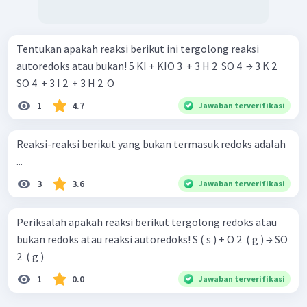
Tentukan apakah reaksi berikut ini tergolong reaksi
autoredoks atau bukan! 5 KI + KIO 3 ​ + 3 H 2 ​ SO 4 ​ → 3 K 2 ​
SO 4 ​ + 3 I 2 ​ + 3 H 2 ​ O
1
4.7
Jawaban terverifikasi
Reaksi-reaksi berikut yang bukan termasuk redoks adalah
...
3
3.6
Jawaban terverifikasi
Periksalah apakah reaksi berikut tergolong redoks atau
bukan redoks atau reaksi autoredoks! S ( s ) + O 2 ​ ( g ) → SO
2 ​ ( g )
1
0.0
Jawaban terverifikasi