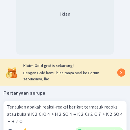
Iklan
Klaim Gold gratis sekarang!
Dengan Gold kamu bisa tanya soal ke Forum
sepuasnya, lho.
Pertanyaan serupa
Tentukan apakah reaksi-reaksi berikut termasuk redoks
atau bukan! K 2 ​ CrO 4 ​ + H 2 ​ SO 4 ​ → K 2 ​ Cr 2 ​ O 7 ​ + K 2 ​ SO 4
​ + H 2 ​ O