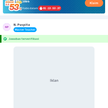
100rb
Klaim
Habis dalam
01
:
13
:
53
:
37
N. Puspita
Master Teacher
Jawaban terverifikasi
Iklan