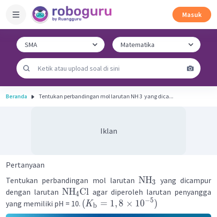
Masuk
Beranda
Tentukan perbandingan mol larutan NH 3 ​ yang dica...
Iklan
Pertanyaan
NH
Tentukan perbandingan mol larutan
yang dicampur
3
NH
Cl
dengan larutan
agar diperoleh larutan penyangga
4
−
5
(
=
1
,
8
×
1
0
)
yang memiliki pH = 10.
K
b