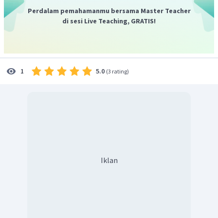
Perdalam pemahamanmu bersama Master Teacher
di sesi Live Teaching, GRATIS!
5.0
1
(
3 rating
)
Iklan