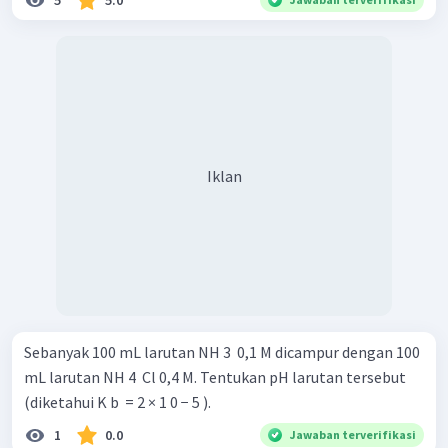
5
5.0
Iklan
Sebanyak 100 mL larutan NH 3 ​ 0,1 M dicampur dengan 100
mL larutan NH 4 ​ Cl 0,4 M. Tentukan pH larutan tersebut
(diketahui K b ​ = 2 × 1 0 − 5 ).
1
0.0
Jawaban terverifikasi