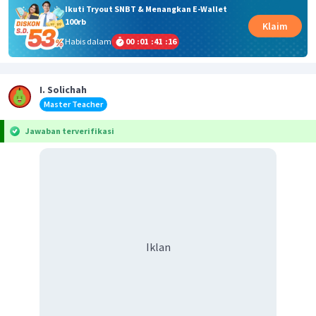
Ikuti Tryout SNBT & Menangkan E-Wallet
100rb
Klaim
Habis dalam
00
:
01
:
41
:
16
I. Solichah
Master Teacher
Jawaban terverifikasi
Iklan