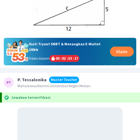
Ikuti Tryout SNBT & Menangkan E-Wallet
100rb
Klaim
Habis dalam
00
:
02
:
53
:
17
P. Tessalonika
Master Teacher
Mahasiswa/Alumni Universitas Negeri Medan
Jawaban terverifikasi