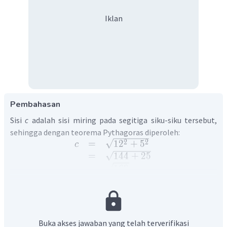
Iklan
Pembahasan
Sisi
c
adalah sisi miring pada segitiga siku-siku tersebut,
sehingga dengan teorema Pythagoras diperoleh:
2
2
=
1
2
+
5
c
=
144
+
25
=
169
=
13
Dengan demikian, panjang sisi
c
adalah 13 satuan.
Buka akses jawaban yang telah terverifikasi