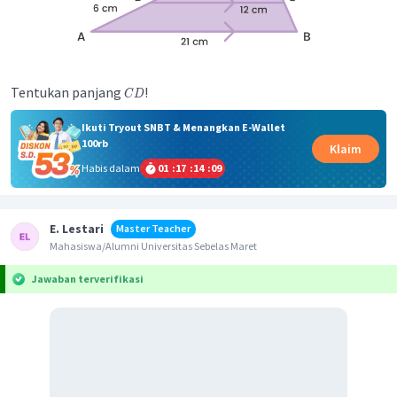
Tentukan panjang
!
C
D
Ikuti Tryout SNBT & Menangkan E-Wallet
100rb
Klaim
Habis dalam
01
:
17
:
14
:
09
E. Lestari
Master Teacher
Mahasiswa/Alumni Universitas Sebelas Maret
Jawaban terverifikasi