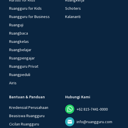
Kursus for Kids
Ruangkerja
Ruangguru for Kids
Schoters
Ruangguru for Business
Kalananti
Ruanguji
Ruangbaca
Ruangkelas
Ruangbelajar
Ruangpengajar
Ruangguru Privat
Ruangpeduli
Airis
Bantuan & Panduan
Hubungi Kami
Kredensial Perusahaan
+62 815-7441-0000
Beasiswa Ruangguru
info@ruangguru.com
Cicilan Ruangguru