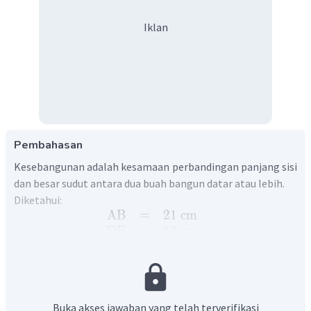
Iklan
Pembahasan
Kesebangunan adalah kesamaan perbandingan panjang sisi
dan besar sudut antara dua buah bangun datar atau lebih.
Diketahui:
AB
=
21
cm
DE
=
12
cm
AD
=
6
cm
ABC
DEC
Segitiga
dan segitiga
merupakan dua segitiga
CD
yang sebangun, sehingga panjang
sebagai berikut:
CD
DE
=
CA
AB
Buka akses jawaban yang telah terverifikasi
CD
DE