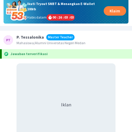
Ikuti Tryout SNBT & Menangkan E-Wallet
100rb
Klaim
Habis dalam
00
:
16
:
03
:
03
P. Tessalonika
Master Teacher
Mahasiswa/Alumni Universitas Negeri Medan
Jawaban terverifikasi
Iklan