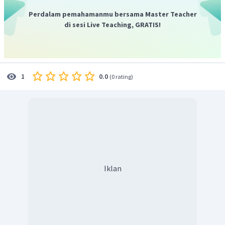
Sehingga diperoleh nilai
atau
, oleh karena
Perdalam pemahamanmu bersama Master Teacher
maka nilai yang memenuhi adalah
.
di sesi Live Teaching, GRATIS!
Dengan demikian nilai
yang memenuhi adalah 5.
0.0
1
(
0 rating
)
Iklan