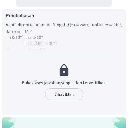
Pembahasan
Akan ditentukan nilai fungsi
, untuk
,
∘
(
)
=
cos
=
21
0
f
x
x
x
dan
∘
=
−
15
0
x
1.
∘
∘
(
−
15
0
)
=
cos
(
−
15
0
)
f
∘
=
cos
15
0
∘
∘
=
cos
(
18
0
−
3
0
)
2.
Buka akses jawaban yang telah terverifikasi
∘
=
−
cos
3
0
1
=
−
3
Lihat Iklan
2
Jadi, diperoleh nilai
untuk
dan
adalah