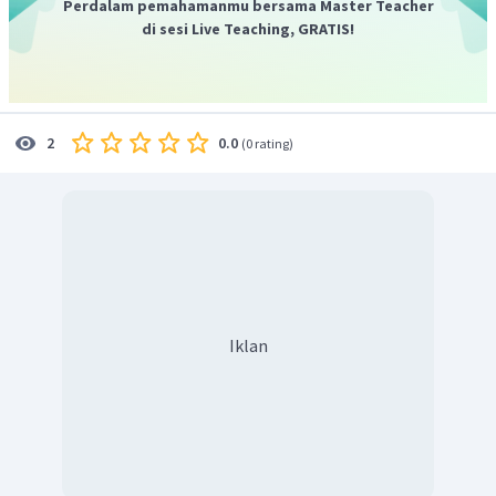
Perdalam pemahamanmu bersama Master Teacher
di sesi Live Teaching, GRATIS!
0.0
2
(
0 rating
)
Iklan