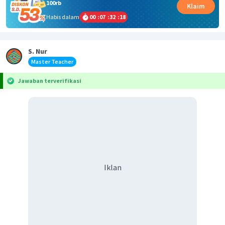
100rb
Klaim
Habis dalam
00
:
07
:
32
:
18
S. Nur
Master Teacher
Jawaban terverifikasi
Iklan