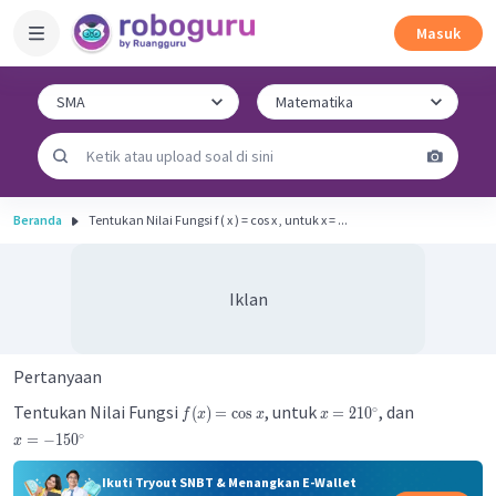
Masuk
Beranda
Tentukan Nilai Fungsi f ( x ) = cos x , untuk x = ...
Iklan
Pertanyaan
Tentukan Nilai Fungsi
, untuk
, dan
∘
(
)
=
cos
=
21
0
f
x
x
x
∘
=
−
15
0
x
Ikuti Tryout SNBT & Menangkan E-Wallet