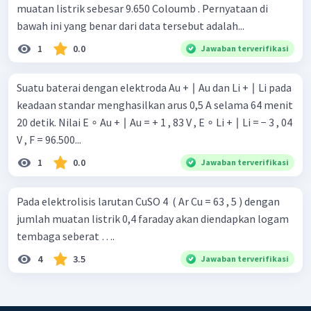
muatan listrik sebesar 9.650 Coloumb . Pernyataan di
bawah ini yang benar dari data tersebut adalah...
1
0.0
Jawaban terverifikasi
Suatu baterai dengan elektroda Au + ∣ Au dan Li + ∣ Li pada
keadaan standar menghasilkan arus 0,5 A selama 64 menit
20 detik. Nilai E ∘ Au + ∣ Au = + 1 , 83 V , E ∘ Li + ∣ Li = − 3 , 04
V , F = 96.500...
1
0.0
Jawaban terverifikasi
Pada elektrolisis larutan CuSO 4 ​ ( Ar Cu = 63 , 5 ) dengan
jumlah muatan listrik 0,4 faraday akan diendapkan logam
tembaga seberat ….
4
3.5
Jawaban terverifikasi