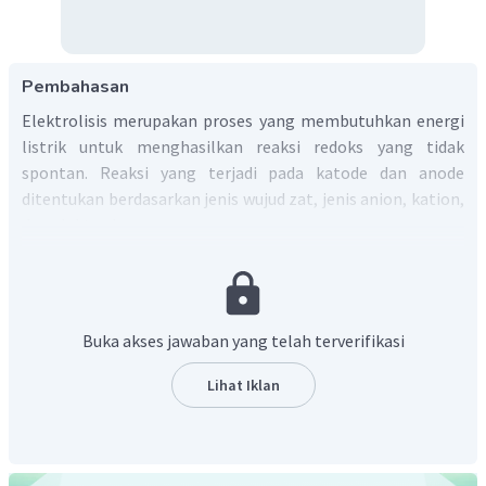
Pembahasan
Elektrolisis merupakan proses yang membutuhkan energi
listrik untuk menghasilkan reaksi redoks yang tidak
spontan. Reaksi yang terjadi pada katode dan anode
ditentukan berdasarkan jenis wujud zat, jenis anion, kation,
dan elektrode.
Ionisasi larutan
:
Pada katode yang tereduksi adalah air karena kation
Buka akses jawaban yang telah terverifikasi
merupakan logam golongan IA dan fase zatnya adalah
Lihat Iklan
larutan (
aq
). Pada anode yang teroksidasi adalah sisa asam
lain (golongan halogen)
.
Katode: