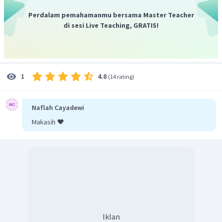
Anion:
Perdalam pemahamanmu bersama Master Teacher
Mengeliminasi elektron, sehingga reaksinya menjadi:
di sesi Live Teaching, GRATIS!
4.8
1
(
14 rating
)
Naflah Cayadewi
Makasih ❤️
Jadi, massa gas klorin yang dihasilkan adalah 6,62
gram.
Iklan