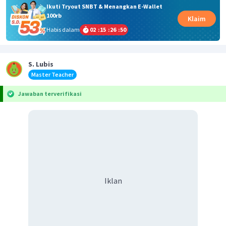
Ikuti Tryout SNBT & Menangkan E-Wallet
100rb
Klaim
Habis dalam
02
:
15
:
26
:
50
S. Lubis
Master Teacher
Jawaban terverifikasi
Iklan