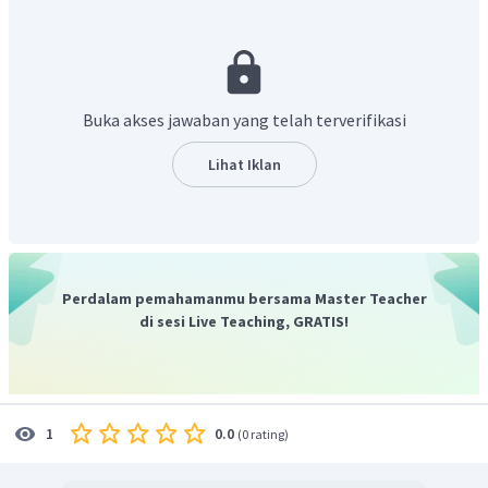
panjang diameter lingkaran adalah
maka jari-jari
lingkaran:
Buka akses jawaban yang telah terverifikasi
sehingga luas setengah lingkaran:
Lihat Iklan
Perdalam pemahamanmu bersama Master Teacher
di sesi Live Teaching, GRATIS!
Sehingga luas gabungan:
Dengan demikian luas daerah yang diwarnai adalah
0.0
1
(
0 rating
)
.