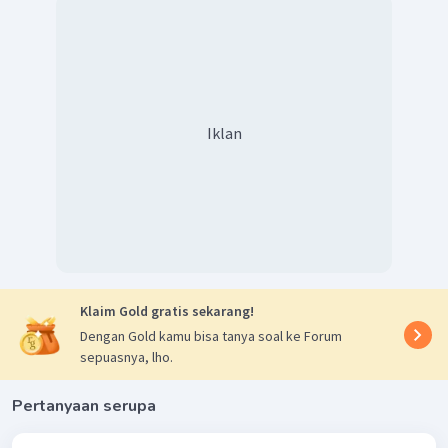
Iklan
Klaim Gold gratis sekarang!
Dengan Gold kamu bisa tanya soal ke Forum
sepuasnya, lho.
Pertanyaan serupa