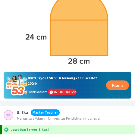
Ikuti Tryout SNBT & Menangkan E-Wallet
100rb
Klaim
Habis dalam
02
:
05
:
40
:
28
S. Eka
Master Teacher
Mahasiswa/Alumni Universitas Pendidikan Indonesia
Jawaban terverifikasi