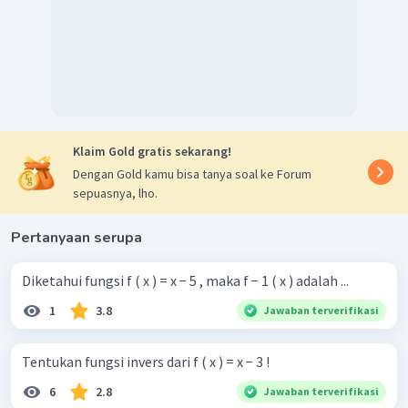
Klaim Gold gratis sekarang!
Dengan Gold kamu bisa tanya soal ke Forum
sepuasnya, lho.
Pertanyaan serupa
Diketahui fungsi f ( x ) = x − 5 , maka f − 1 ( x ) adalah ...
1
3.8
Jawaban terverifikasi
Tentukan fungsi invers dari f ( x ) = x − 3 !
6
2.8
Jawaban terverifikasi