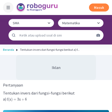
Masuk
Beranda
Tentukan invers dari fungsi-fungsi berikut a) f...
Iklan
Pertanyaan
Tentukan invers dari fungsi-fungsi berikut
a)
f
(
x
)
=
3
x
+
6