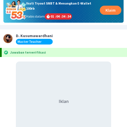
Ikuti Tryout SNBT & Menangkan E-Wallet
100rb
Klaim
Habis dalam
01
:
04
:
34
:
34
D. Kusumawardhani
Master Teacher
Jawaban terverifikasi
Iklan