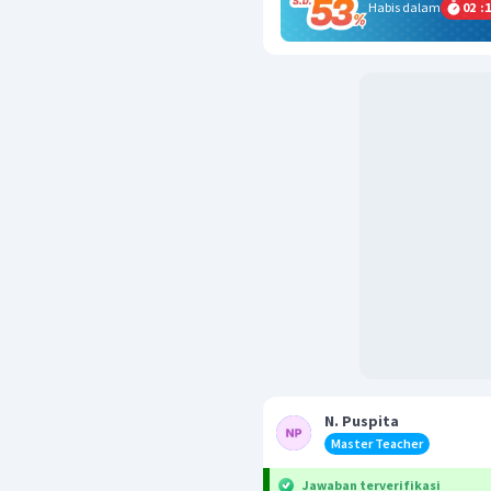
Habis dalam
02
:
1
N. Puspita
Master Teacher
Jawaban terverifikasi