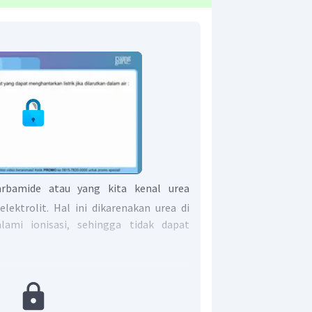
bamide atau yang kita kenal urea
lektrolit. Hal ini dikarenakan urea di
ami ionisasi, sehingga tidak dapat
 benar adalah urea merupakan
 dapat menghantarkan listrik.