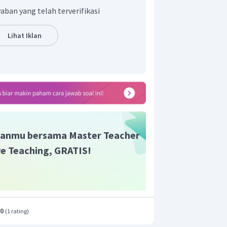
aban yang telah terverifikasi
Lihat Iklan
anmu bersama Master Teacher
ive Teaching, GRATIS!
.0
(
1 rating
)