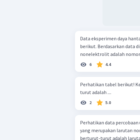
Data eksperimen daya hantar
berikut. Berdasarkan data di atas, yang merupakan larutan
nonelektrolit adalah nomor .
6
4.4
Perhatikan tabel berikut! Kemungkinan senyawa X dan Y berturut-
turut adalah ....
2
5.0
Perhatikan data percobaan uji larutan
yang merupakan larutan non
berturut-turut adalah laruta