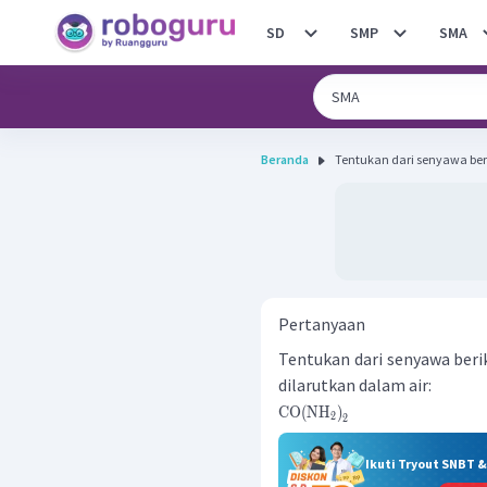
SD
SMP
SMA
Beranda
Tentukan dari senyawa ber
Pertanyaan
Tentukan dari senyawa beri
dilarutkan dalam air:
CO
(
NH
)
2
2
Ikuti Tryout SNBT 