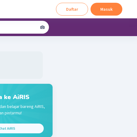
Daftar
Masuk
a ke AiRIS
dan belajar bareng AiRIS,
n pintarmu!
hat AiRIS