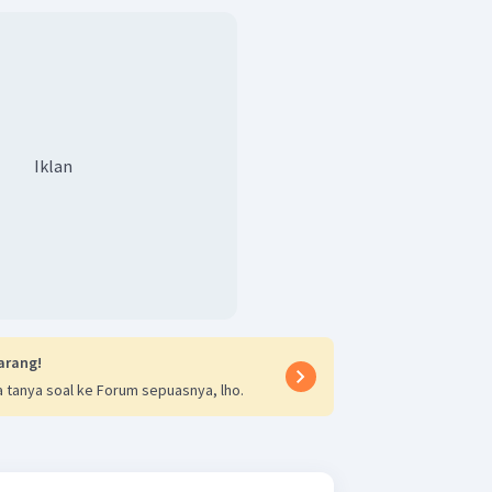
Iklan
arang!
 tanya soal ke Forum sepuasnya, lho.