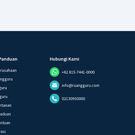
Panduan
Hubungi Kami
erusahaan
+62 815-7441-0000
angguru
info@ruangguru.com
guru
guru
02130930000
ntanan
gaduan
entuan
vasi