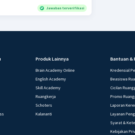
Jawaban terverifikasi
u
Produk Lainnya
Bantuan & 
Brain Academy Online
Kredensial P
English Academy
Beasiswa Ru
Skill Academy
Cicilan Ruang
Ruangkerja
Promo Ruang
Schoters
Laporan Kere
ess
Kalananti
Layanan Pen
Syarat & Ket
Kebijakan Pri