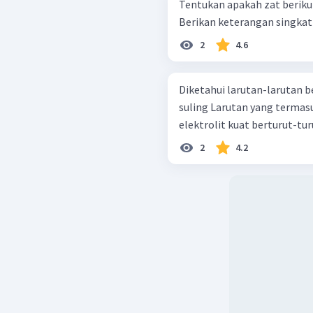
Tentukan apakah zat berikut
2
4.6
Diketahui larutan-larutan berikut: Garam dapur Air cuk
suling Larutan yang termasuk non elektrolit, elektrolit lemah, dan
elektrolit kuat berturut-turu
2
4.2