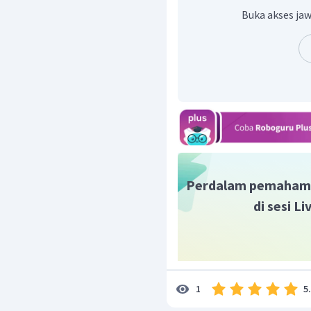
Buka akses jaw
Perdalam pemaham
di sesi L
5
1