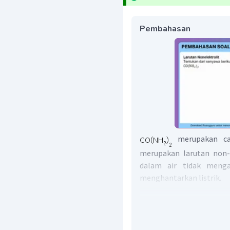
Pembahasan
merupakan car
merupakan larutan non-e
dalam air tidak mengal
menghantarkan listrik.
Jadi, jawaban yang
nonelektrolit dan tidak