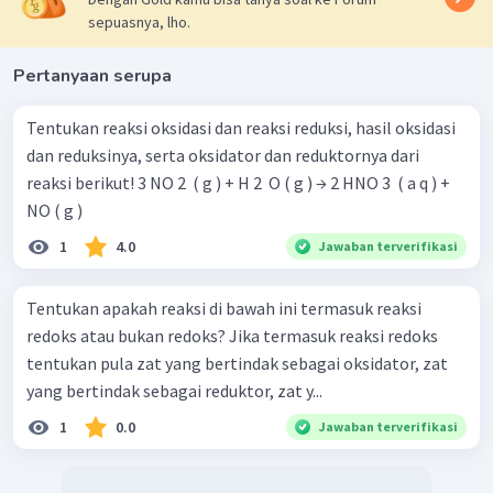
sepuasnya, lho.
Pertanyaan serupa
Tentukan reaksi oksidasi dan reaksi reduksi, hasil oksidasi
dan reduksinya, serta oksidator dan reduktornya dari
reaksi berikut! 3 NO 2 ​ ( g ) + H 2 ​ O ( g ) → 2 HNO 3 ​ ( a q ) +
NO ( g )
1
4.0
Jawaban terverifikasi
Tentukan apakah reaksi di bawah ini termasuk reaksi
redoks atau bukan redoks? Jika termasuk reaksi redoks
tentukan pula zat yang bertindak sebagai oksidator, zat
yang bertindak sebagai reduktor, zat y...
1
0.0
Jawaban terverifikasi