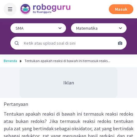
Masuk
Beranda
Tentukan apakah reaksi di bawah ini termasuk reaks...
Iklan
Pertanyaan
Tentukan apakah reaksi di bawah ini termasuk reaksi redoks
atau bukan redoks? Jika termasuk reaksi redoks tentukan
pula zat yang bertindak sebagai oksidator, zat yang bertindak
sebagai reduktor, zat yang merupakan hasil reduksi, dan zat