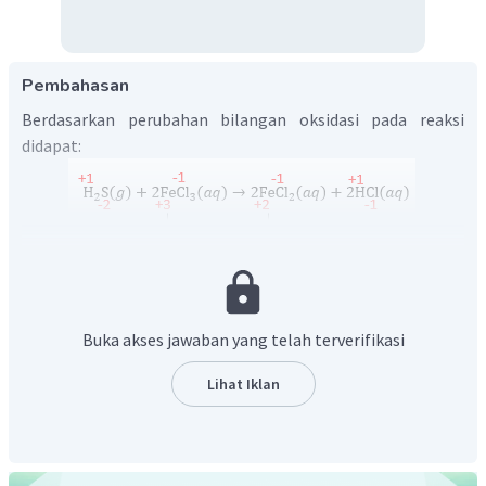
Pembahasan
Berdasarkan perubahan bilangan oksidasi pada reaksi
didapat:
Reaksi redoks merupakan reaksi reduksi dan oksidasi. Reaksi
tersebut bukan termasuk reaksi redoks karena hanya
terjadi reaksi reduksi dan tidak diiringi dengan terjadinya
Buka akses jawaban yang telah terverifikasi
reaksi oksidasi secara bersamaan.
Jadi, jawaban yang benar reaksi bukan redoks.
Lihat Iklan