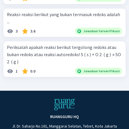
Reaksi-reaksi berikut yang bukan termasuk redoks adalah
...
3
3.6
Jawaban terverifikasi
Periksalah apakah reaksi berikut tergolong redoks atau
bukan redoks atau reaksi autoredoks! S ( s ) + O 2 ​ ( g ) → SO
2 ​ ( g )
1
0.0
Jawaban terverifikasi
RUANGGURU HQ
Jl. Dr. Saharjo No.161, Manggarai Selatan, Tebet, Kota Jakarta