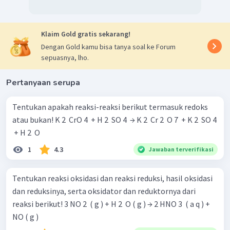
Klaim Gold gratis sekarang!
Dengan Gold kamu bisa tanya soal ke Forum
sepuasnya, lho.
Pertanyaan serupa
Tentukan apakah reaksi-reaksi berikut termasuk redoks
atau bukan! K 2 ​ CrO 4 ​ + H 2 ​ SO 4 ​ → K 2 ​ Cr 2 ​ O 7 ​ + K 2 ​ SO 4
​ + H 2 ​ O
1
4.3
Jawaban terverifikasi
Tentukan reaksi oksidasi dan reaksi reduksi, hasil oksidasi
dan reduksinya, serta oksidator dan reduktornya dari
reaksi berikut! 3 NO 2 ​ ( g ) + H 2 ​ O ( g ) → 2 HNO 3 ​ ( a q ) +
NO ( g )