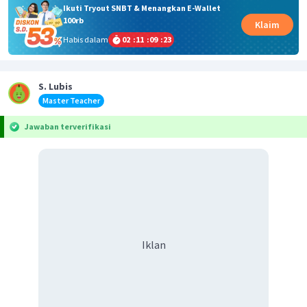
Ikuti Tryout SNBT & Menangkan E-Wallet
100rb
Klaim
Habis dalam
02
:
11
:
09
:
23
S. Lubis
Master Teacher
Jawaban terverifikasi
Iklan