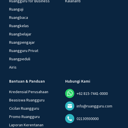
Ruangguru for Business
Kalananti
Ruanguji
Ruangbaca
Ruangkelas
Ruangbelajar
Ruangpengajar
Ruangguru Privat
Ruangpeduli
Airis
Bantuan & Panduan
Hubungi Kami
Kredensial Perusahaan
+62 815-7441-0000
Beasiswa Ruangguru
info@ruangguru.com
Cicilan Ruangguru
Promo Ruangguru
02130930000
Laporan Kerentanan