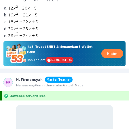
Ikuti Tryout SNBT & Menangkan E-Wallet
100rb
Klaim
Habis dalam
01
:
01
:
51
:
48
H. Firmansyah
Master Teacher
Mahasiswa/Alumni Universitas Gadjah Mada
Jawaban terverifikasi