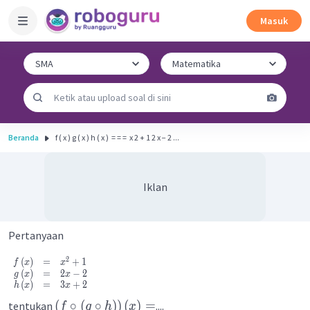
Masuk
Beranda
f ( x ) g ( x ) h ( x ) ​ = = = ​ x 2 + 1 2 x − 2 ...
Iklan
Pertanyaan
2
(
)
=
+
1
f
x
x
(
)
=
2
−
2
g
x
x
(
)
=
3
+
2
h
x
x
(
∘
(
∘
)
)
(
)
=
tentukan
....
f
g
h
x