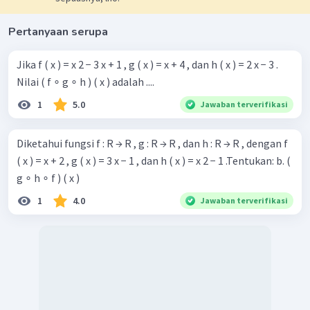
Pertanyaan serupa
Jika f ( x ) = x 2 − 3 x + 1 , g ( x ) = x + 4 , dan h ( x ) = 2 x − 3 .
Nilai ( f ∘ g ∘ h ) ( x ) adalah ....
1
5.0
Jawaban terverifikasi
Diketahui fungsi f : R → R , g : R → R , dan h : R → R , dengan f
( x ) = x + 2 , g ( x ) = 3 x − 1 , dan h ( x ) = x 2 − 1 .Tentukan: b. (
g ∘ h ∘ f ) ( x )
1
4.0
Jawaban terverifikasi