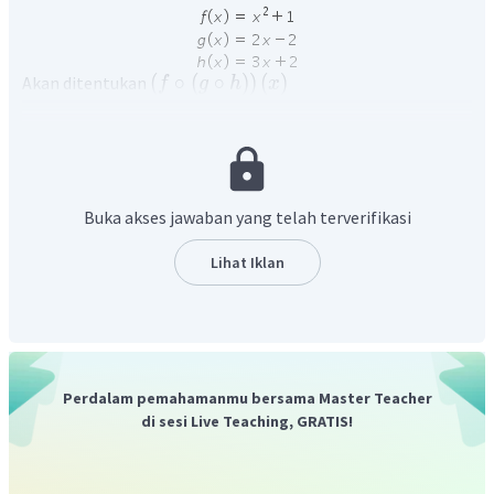
(
∘
(
∘
)
)
(
)
Akan ditentukan
f
g
h
x
Perhatikan perhitungan berikut
Buka akses jawaban yang telah terverifikasi
Lihat Iklan
Oleh karena itu, jawaban yang tepat adalah E
Perdalam pemahamanmu bersama Master Teacher
di sesi Live Teaching, GRATIS!