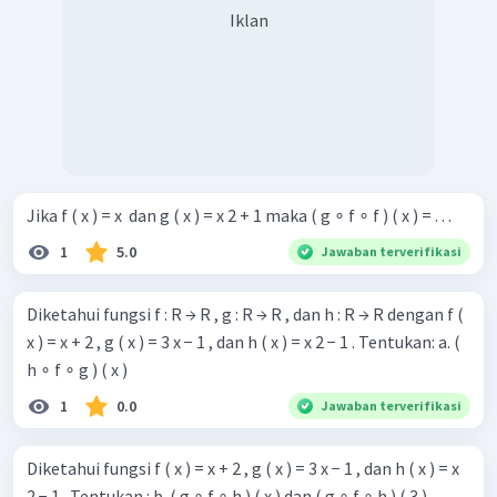
Iklan
Jika f ( x ) = x ​ dan g ( x ) = x 2 + 1 maka ( g ∘ f ∘ f ) ( x ) = . . .
1
5.0
Jawaban terverifikasi
Diketahui fungsi f : R → R , g : R → R , dan h : R → R dengan f (
x ) = x + 2 , g ( x ) = 3 x − 1 , dan h ( x ) = x 2 − 1 . Tentukan: a. (
h ∘ f ∘ g ) ( x )
1
0.0
Jawaban terverifikasi
Diketahui fungsi f ( x ) = x + 2 , g ( x ) = 3 x − 1 , dan h ( x ) = x
2 − 1 . Tentukan : b. ( g ∘ f ∘ h ) ( x ) dan ( g ∘ f ∘ h ) ( 3 )