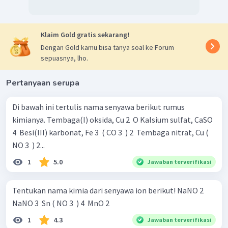
Klaim Gold gratis sekarang!
Dengan Gold kamu bisa tanya soal ke Forum
sepuasnya, lho.
Pertanyaan serupa
Di bawah ini tertulis nama senyawa berikut rumus
kimianya. Tembaga(I) oksida, Cu 2 ​ O Kalsium sulfat, CaSO
4 ​ Besi(III) karbonat, Fe 3 ​ ( CO 3 ​ ) 2 ​ Tembaga nitrat, Cu (
NO 3 ​ ) 2...
1
5.0
Jawaban terverifikasi
Tentukan nama kimia dari senyawa ion berikut! NaNO 2 ​
NaNO 3 ​ Sn ( NO 3 ​ ) 4 ​ MnO 2 ​
1
4.3
Jawaban terverifikasi