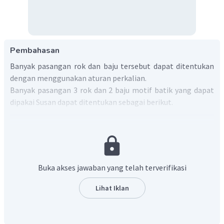
Pembahasan
Banyak pasangan rok dan baju tersebut dapat ditentukan
dengan menggunakan aturan perkalian.
Banyak pasangan 3 rok dan 2 baju motif batik yang dapat
dipakai Susan dapat ditentukan sebagai berikut.
Diperoleh pasangan rok dan baju motif batik sebanyak 6
pasangan
Banyak pasangan 3 rok dan 3 baju motif bunga yang dapat
dipakai Susan dapat ditentukan sebagai berikut.
Buka akses jawaban yang telah terverifikasi
Diperoleh pasangan rok dan baju motif bunga sebanyak
Lihat Iklan
9 pasangan.
Total pasangan rok dan baju, yaitu
Dengan demikian, banyak pasangan rok dan baju yang