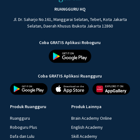
RUANGGURU HQ
Jl. Dr. Saharjo No.161, Manggarai Selatan, Tebet, Kota Jakarta
Selatan, Daerah Khusus Ibukota Jakarta 12860
Coba GRATIS Aplikasi Roboguru
Coba GRATIS Aplikasi Ruangguru
Produk Ruangguru
Produk Lainnya
Ruangguru
Brain Academy Online
Roboguru Plus
English Academy
Dafa dan Lulu
Skill Academy