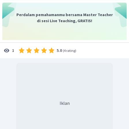
dapat dipakai Susan adalah
pasang.
Perdalam pemahamanmu bersama Master Teacher
di sesi Live Teaching, GRATIS!
5.0
1
(
4 rating
)
Iklan