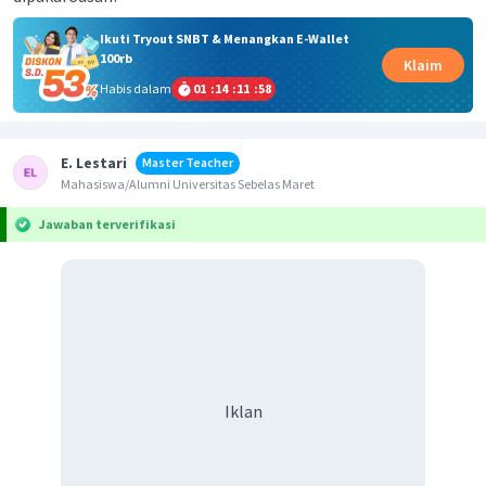
Ikuti Tryout SNBT & Menangkan E-Wallet
100rb
Klaim
Habis dalam
01
:
14
:
11
:
57
E. Lestari
Master Teacher
Mahasiswa/Alumni Universitas Sebelas Maret
Jawaban terverifikasi
Iklan