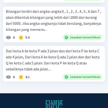
Bilangan terdiri dari angka-angka 0 , 1 , 2 , 3 , 4 , 5 , 6 dan 7 ,
akan dibentuk bilangan yang lebih dari 2000 dan kurang
dari 5000. Jika angka-angkanya tidak berulang, banyaknya
bilangan yang memenu...
6
5.0
Jawaban terverifikasi
Dari kota A ke kota P ada 3 jalan dan dari kota P ke kota C
ada 4 jalan, Dari kota A ke kota Q ada 2 jalan dan dari kota
Q ke kota C ada 5 jalan. Dari kota P ke kota Q atau
sebaliknya tidak ada jalan....
6
4.1
Jawaban terverifikasi