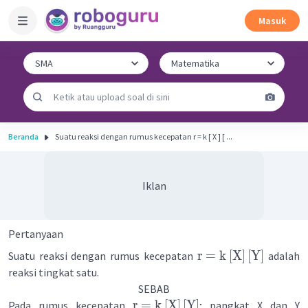
Masuk
Beranda
Suatu reaksi dengan rumus kecepatan r = k [ X ] [ ...
Iklan
Pertanyaan
r
=
k
[
X
]
[
Y
]
Suatu reaksi dengan rumus kecepatan
adalah
reaksi tingkat satu.
SEBAB
r
=
k
[
X
]
[
Y
]
Pada rumus kecepatan
; pangkat X dan Y