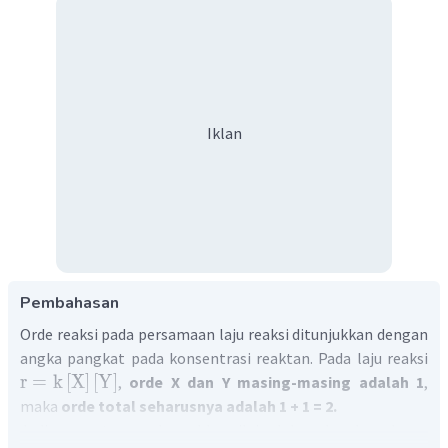
Iklan
Pembahasan
Orde reaksi pada persamaan laju reaksi ditunjukkan dengan
angka pangkat pada konsentrasi reaktan. Pada laju reaksi
r
=
k
[
X
]
[
Y
]
,
orde X dan Y masing-masing adalah 1
,
maka
orde total seharusnya adalah 1 + 1 = 2.
Jadi, pernyataan pada soal bernilai salah, sedangkan alasan