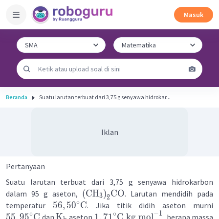
Masuk
Beranda
Suatu larutan terbuat dari 3,75 g senyawa hidrokar...
Iklan
Pertanyaan
Suatu larutan terbuat dari 3,75 g senyawa hidrokarbon
(
CH
)
CO
dalam 95 g aseton,
. Larutan mendidih pada
3
2
∘
56
,
5
0
C
temperatur
. Jika titik didih aseton murni
−
1
∘
∘
55
,
9
5
C
K
1
,
7
1
C
kg
mol
dan
aseton
, berapa massa