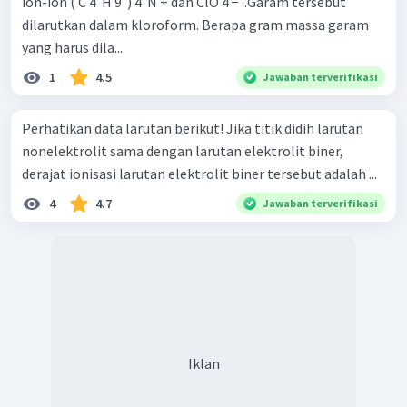
ion-ion ( C 4 ​ H 9 ​ ) 4 ​ N + dan ClO 4 − ​ .Garam tersebut
dilarutkan dalam kloroform. Berapa gram massa garam
yang harus dila...
1
4.5
Jawaban terverifikasi
Perhatikan data larutan berikut! Jika titik didih larutan
nonelektrolit sama dengan larutan elektrolit biner,
derajat ionisasi larutan elektrolit biner tersebut adalah ...
4
4.7
Jawaban terverifikasi
Iklan