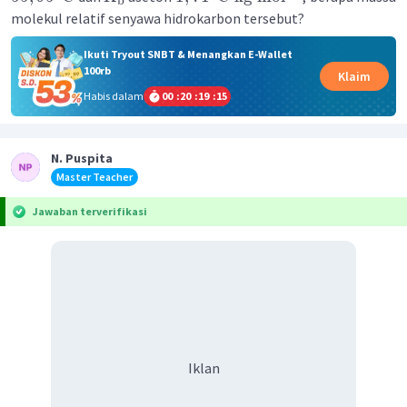
b
molekul relatif senyawa hidrokarbon tersebut?
Ikuti Tryout SNBT & Menangkan E-Wallet
100rb
Klaim
Habis dalam
00
:
20
:
19
:
14
N. Puspita
Master Teacher
Jawaban terverifikasi
Iklan