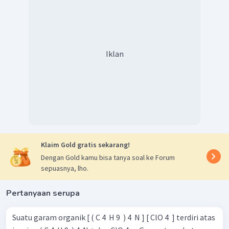
Iklan
Klaim Gold gratis sekarang!
Dengan Gold kamu bisa tanya soal ke Forum
sepuasnya, lho.
Pertanyaan serupa
Suatu garam organik [ ( C 4 ​ H 9 ​ ) 4 ​ N ] [ ClO 4 ​ ] terdiri atas