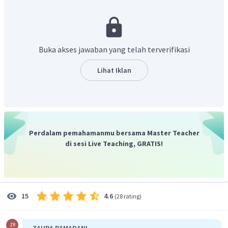
didih pelarut murni (air) adalah
. Titik didih larutan
adalah
.
Buka akses jawaban yang telah terverifikasi
Lihat Iklan
Kenaikan titik didih larutan sebesar
, maka massa
molekuk relatif dapat dicari dengan rumus berikut.
Perdalam pemahamanmu bersama Master Teacher
di sesi Live Teaching, GRATIS!
4.6
15
(
28 rating
)
Jadi, massa molekul relatif senyawa hidrokarbon
tersebut adalah 123.
ZR
ZAHRA RAMADANI