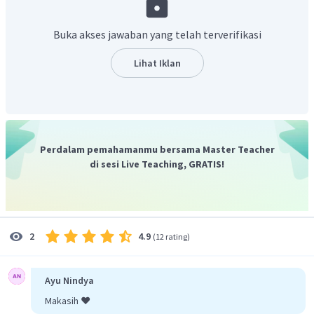
Katode =
Menentukan massa Ag:
Buka akses jawaban yang telah terverifikasi
Lihat Iklan
Oleh karena itu, gram perak yang terendapkan di katode
sebesar 1,01 gram.
Perdalam pemahamanmu bersama Master Teacher
Jadi, jawaban yang benar massa Ag adalah 1,01 gram.
di sesi Live Teaching, GRATIS!
4.9
2
(
12 rating
)
Ayu Nindya
Makasih ❤️