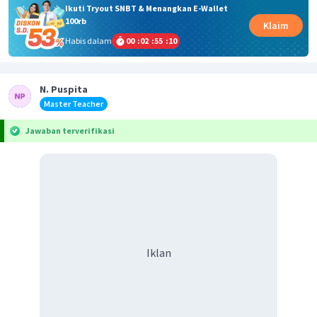
Ikuti Tryout SNBT & Menangkan E-Wallet
100rb
Klaim
Habis dalam
00
:
02
:
55
:
09
N. Puspita
Master Teacher
Jawaban terverifikasi
Iklan