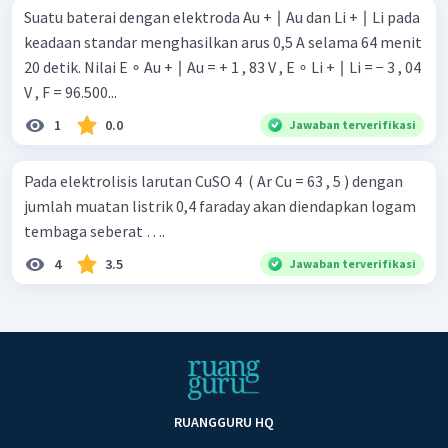
Suatu baterai dengan elektroda Au + ∣ Au dan Li + ∣ Li pada
keadaan standar menghasilkan arus 0,5 A selama 64 menit
20 detik. Nilai E ∘ Au + ∣ Au = + 1 , 83 V , E ∘ Li + ∣ Li = − 3 , 04
V , F = 96.500...
1
0.0
Jawaban terverifikasi
Pada elektrolisis larutan CuSO 4 ​ ( Ar Cu = 63 , 5 ) dengan
jumlah muatan listrik 0,4 faraday akan diendapkan logam
tembaga seberat ….
4
3.5
Jawaban terverifikasi
RUANGGURU HQ