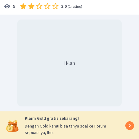
2.0
5
(
1 rating
)
Iklan
Klaim Gold gratis sekarang!
Dengan Gold kamu bisa tanya soal ke Forum
sepuasnya, lho.