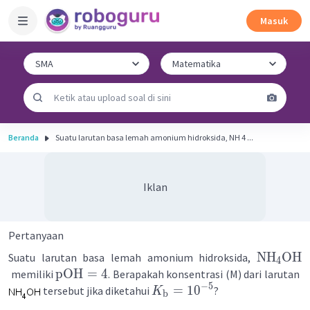
Masuk
Beranda
Suatu larutan basa lemah amonium hidroksida, NH 4 ...
Iklan
Pertanyaan
NH
OH
Suatu larutan basa lemah amonium hidroksida,
4
pOH
=
4
memiliki
. Berapakah konsentrasi (M) dari larutan
−
5
=
1
0
tersebut jika diketahui
?
K
b