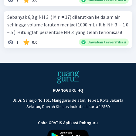
1
5.0
Sebanyak 6,8 g NH 3 ​ ( M r ​ = 17) dilarutkan ke dalam air
sehingga volume larutan menjadi 1000 mL ( K b ​ NH 3 ​ = 1 0
− 5 ). Hitunglah persentase NH 3 ​ yang telah terionisasi!
1
0.0
Jawaban terverifikasi
RUANGGURU HQ
Jl. Dr. Saharjo No.161, Manggarai Selatan, Tebet, Kota Jakarta
Selatan, Daerah Khusus Ibukota Jakarta 12860
Coba GRATIS Aplikasi Roboguru