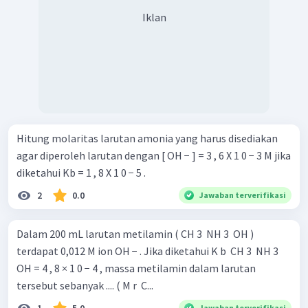
Iklan
Hitung molaritas larutan amonia yang harus disediakan
agar diperoleh larutan dengan [ OH − ] = 3 , 6 X 1 0 − 3 M jika
diketahui Kb = 1 , 8 X 1 0 − 5 .
2
0.0
Jawaban terverifikasi
Dalam 200 mL larutan metilamin ( CH 3 ​ NH 3 ​ OH )
terdapat 0,012 M ion OH − . Jika diketahui K b ​ CH 3 ​ NH 3 ​
OH = 4 , 8 × 1 0 − 4 , massa metilamin dalam larutan
tersebut sebanyak .... ( M r ​ C...
Jawaban terverifikasi