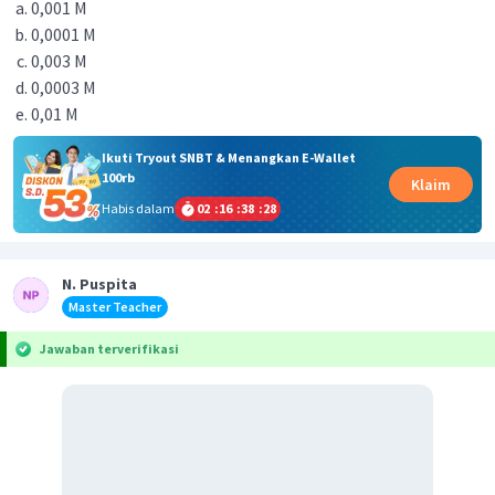
0,001 M
0,0001 M
0,003 M
0,0003 M
0,01 M
Ikuti Tryout SNBT & Menangkan E-Wallet
100rb
Klaim
Habis dalam
02
:
16
:
38
:
27
N. Puspita
Master Teacher
Jawaban terverifikasi