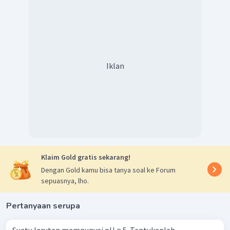
Iklan
Klaim Gold gratis sekarang!
Dengan Gold kamu bisa tanya soal ke Forum
sepuasnya, lho.
Pertanyaan serupa