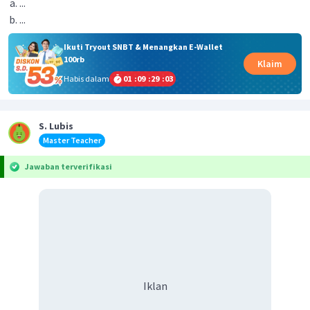
...
...
Ikuti Tryout SNBT & Menangkan E-Wallet
100rb
Klaim
Habis dalam
01
:
09
:
29
:
02
S. Lubis
Master Teacher
Jawaban terverifikasi
Iklan