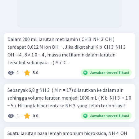
Dalam 200 mL larutan metilamin ( CH 3 ​ NH 3 ​ OH )
terdapat 0,012 M ion OH − . Jika diketahui K b ​ CH 3 ​ NH 3 ​
OH = 4 , 8 × 1 0 − 4 , massa metilamin dalam larutan
tersebut sebanyak .... ( M r ​ C...
1
5.0
Jawaban terverifikasi
Sebanyak 6,8 g NH 3 ​ ( M r ​ = 17) dilarutkan ke dalam air
sehingga volume larutan menjadi 1000 mL ( K b ​ NH 3 ​ = 1 0
− 5 ). Hitunglah persentase NH 3 ​ yang telah terionisasi!
1
0.0
Jawaban terverifikasi
Suatu larutan basa lemah amonium hidroksida, NH 4 ​ OH