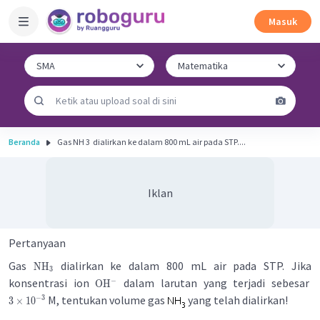
Masuk
Beranda
Gas NH 3 ​ dialirkan ke dalam 800 mL air pada STP....
Iklan
Pertanyaan
Gas
dialirkan ke dalam 800 mL air pada STP. Jika
NH
3
konsentrasi ion
dalam larutan yang terjadi sebesar
−
OH
M, tentukan volume gas
yang telah dialirkan!
−
3
3
×
1
0