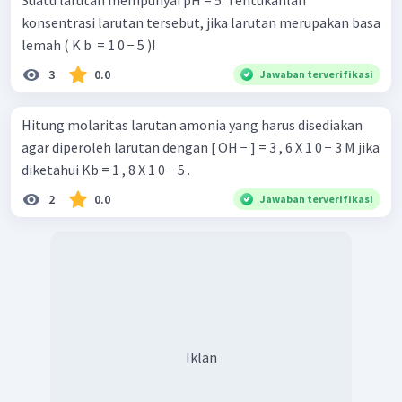
Suatu larutan mempunyai pH = 5. Tentukanlah
konsentrasi larutan tersebut, jika larutan merupakan basa
lemah ( K b ​ = 1 0 − 5 )!
3
0.0
Jawaban terverifikasi
Hitung molaritas larutan amonia yang harus disediakan
agar diperoleh larutan dengan [ OH − ] = 3 , 6 X 1 0 − 3 M jika
diketahui Kb = 1 , 8 X 1 0 − 5 .
2
0.0
Jawaban terverifikasi
Iklan