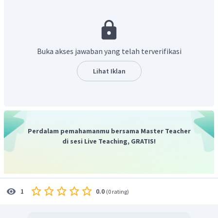
Buka akses jawaban yang telah terverifikasi
Lihat Iklan
Menentukan volume
yang dialirkan
Perdalam pemahamanmu bersama Master Teacher
di sesi Live Teaching, GRATIS!
Jadi, volume basa yang dialirkan sebesar 8,96 L.
0.0
1
(
0 rating
)