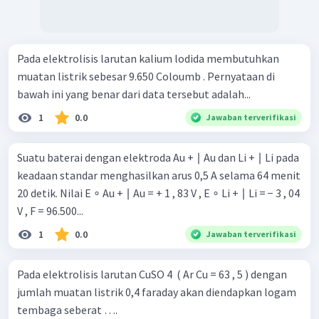
Pada elektrolisis larutan kalium lodida membutuhkan
muatan listrik sebesar 9.650 Coloumb . Pernyataan di
bawah ini yang benar dari data tersebut adalah...
1
0.0
Jawaban terverifikasi
Suatu baterai dengan elektroda Au + ∣ Au dan Li + ∣ Li pada
keadaan standar menghasilkan arus 0,5 A selama 64 menit
20 detik. Nilai E ∘ Au + ∣ Au = + 1 , 83 V , E ∘ Li + ∣ Li = − 3 , 04
V , F = 96.500...
1
0.0
Jawaban terverifikasi
Pada elektrolisis larutan CuSO 4 ​ ( Ar Cu = 63 , 5 ) dengan
jumlah muatan listrik 0,4 faraday akan diendapkan logam
tembaga seberat ….