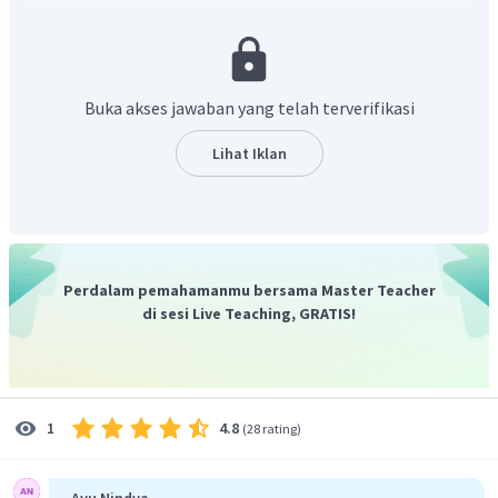
reduksi, sementara itu reaksi yang terjadi di anoda adalah
oksidasi.
A. Massa Ni yang mengendap pada katode
Diketahui:
Buka akses jawaban yang telah terverifikasi
Lihat Iklan
Persamaan reaksi pada katode:
Perdalam pemahamanmu bersama Master Teacher
di sesi Live Teaching, GRATIS!
Oleh karena itu, gram Ni yang mengendap pada katode
4.8
1
(
28 rating
)
adalah 1,082 gram.
B. Gas yang terjadi di anode dan volumenya (STP)
Ayu Nindya