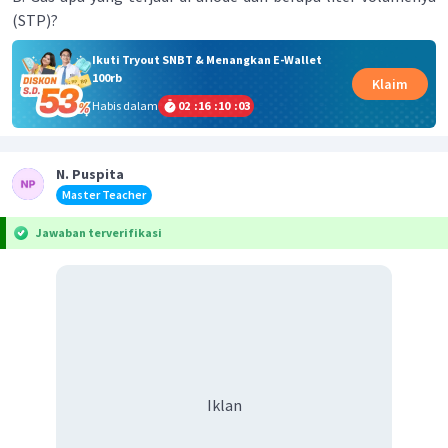
(STP)?
Ikuti Tryout SNBT & Menangkan E-Wallet
100rb
Klaim
Habis dalam
02
:
16
:
10
:
03
N. Puspita
Master Teacher
Jawaban terverifikasi
Iklan