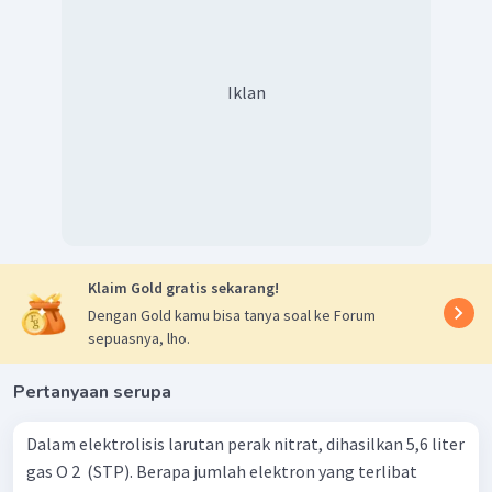
Iklan
Oleh karena itu, gas yang terjadi di anode adalah
dan
volumenya adalah 0,2089 L.
Jadi, jawaban yang benar massa Ni adalah 1,082
gram, gas yang terjadi di anode adalah
dan
volumenya adalah 0,2089 L.
Klaim Gold gratis sekarang!
Dengan Gold kamu bisa tanya soal ke Forum
sepuasnya, lho.
Pertanyaan serupa
Dalam elektrolisis larutan perak nitrat, dihasilkan 5,6 liter
gas O 2 ​ (STP). Berapa jumlah elektron yang terlibat